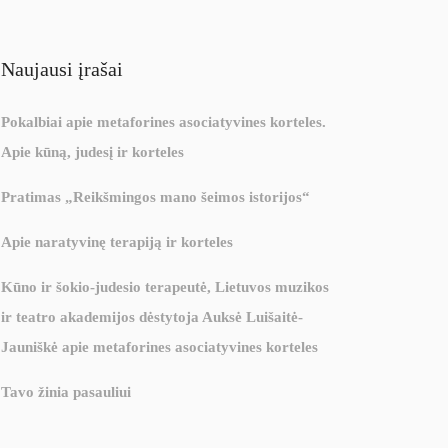
Naujausi įrašai
Pokalbiai apie metaforines asociatyvines korteles.
Apie kūną, judesį ir korteles
Pratimas „Reikšmingos mano šeimos istorijos“
Apie naratyvinę terapiją ir korteles
Kūno ir šokio-judesio terapeutė, Lietuvos muzikos
ir teatro akademijos dėstytoja Auksė Luišaitė-
Jauniškė apie metaforines asociatyvines korteles
Tavo žinia pasauliui