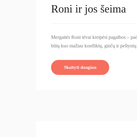
Roni ir jos šeima
Mergaitės Roni tėvai kreipėsi pagalbos – pa
būtų kuo mažiau konfliktų, ginčų ir peštyn
Skaityti daugiau