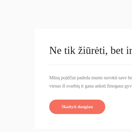
Ne tik žiūrėti, bet i
Mūsų pojūčiai padeda mums suvokti save bei 
vienas iš svarbių ir gana anksti žmogaus gy
Skaityti daugiau