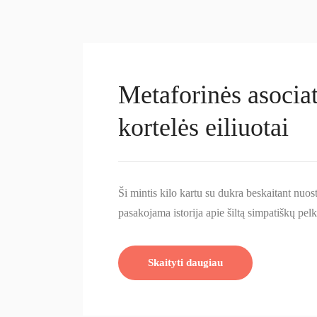
Metaforinės asocia
kortelės eiliuotai
Ši mintis kilo kartu su dukra beskaitant nuo
pasakojama istorija apie šiltą simpatiškų p
Skaityti daugiau