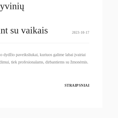
tyvinių
nt su vaikais
2023-10-17
o dydžio paveiksliukai, kuriuos galime labai įvairiai
eidimui, tiek profesionalams, dirbantiems su žmonėmis.
STRAIPSNIAI