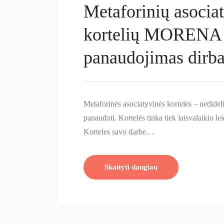
Metaforinių asocia
kortelių MORENA
panaudojimas dirba
Metaforinės asociatyvinės kortelės – nedideli
panaudoti. Kortelės tinka tiek laisvalaikio l
Korteles savo darbe…
Skaityti daugiau