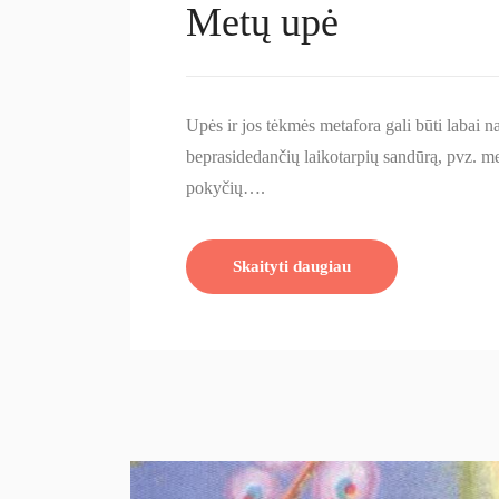
Metų upė
Upės ir jos tėkmės metafora gali būti labai n
beprasidedančių laikotarpių sandūrą, pvz. me
pokyčių….
Skaityti daugiau