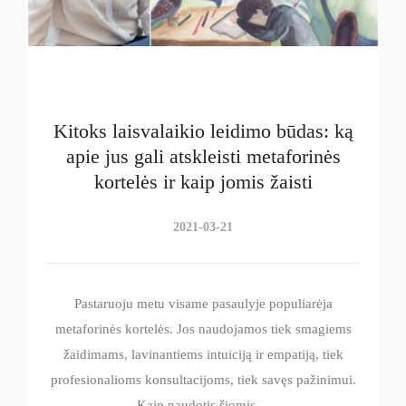
Kitoks laisvalaikio leidimo būdas: ką
apie jus gali atskleisti metaforinės
kortelės ir kaip jomis žaisti
2021-03-21
Pastaruoju metu visame pasaulyje populiarėja
metaforinės kortelės. Jos naudojamos tiek smagiems
žaidimams, lavinantiems intuiciją ir empatiją, tiek
profesionalioms konsultacijoms, tiek savęs pažinimui.
Kaip naudotis šiomis…