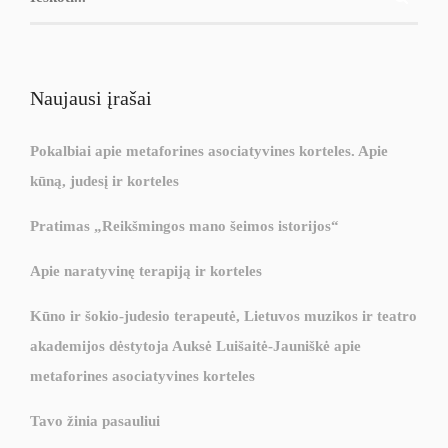
Naujausi įrašai
Pokalbiai apie metaforines asociatyvines korteles. Apie
kūną, judesį ir korteles
Pratimas „Reikšmingos mano šeimos istorijos“
Apie naratyvinę terapiją ir korteles
Kūno ir šokio-judesio terapeutė, Lietuvos muzikos ir teatro
akademijos dėstytoja Auksė Luišaitė-Jauniškė apie
metaforines asociatyvines korteles
Tavo žinia pasauliui