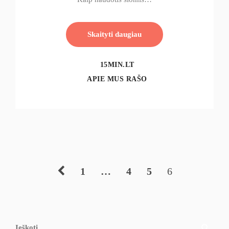
Skaityti daugiau
15MIN.LT
APIE MUS RAŠO
1
…
4
5
6