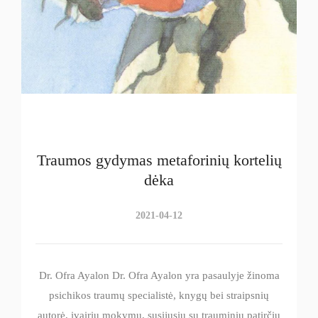
Traumos gydymas metaforinių kortelių
dėka
2021-04-12
Dr. Ofra Ayalon Dr. Ofra Ayalon yra pasaulyje žinoma
psichikos traumų specialistė, knygų bei straipsnių
autorė, įvairių mokymų, susijusių su trauminių patirčių