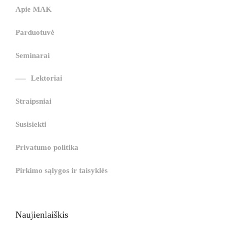
Apie MAK
g
i
i
i
i
i
i
r
ş
r
ş
r
Parduotuvė
r
i
|
i
|
i
i
ş
ş
ş
Seminarai
ş
|
|
|
Lektoriai
|
Straipsniai
Susisiekti
Privatumo politika
Pirkimo sąlygos ir taisyklės
Naujienlaiškis