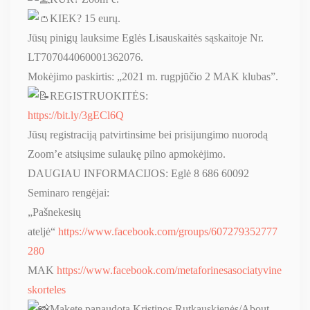
KIEK? 15 eurų.
Jūsų pinigų lauksime Eglės Lisauskaitės sąskaitoje Nr.
LT707044060001362076.
Mokėjimo paskirtis: „2021 m. rugpjūčio 2 MAK klubas”.
REGISTRUOKITĖS:
https://bit.ly/3gECl6Q
Jūsų registraciją patvirtinsime bei prisijungimo nuorodą
Zoom’e atsiųsime sulaukę pilno apmokėjimo.
DAUGIAU INFORMACIJOS: Eglė 8 686 60092
Seminaro rengėjai:
„Pašnekesių
ateljė“
https://www.facebook.com/groups/607279352777
280
MAK
https://www.facebook.com/metaforinesasociatyvine
skorteles
Makete panaudota Kristinos Rutkauskienės/About