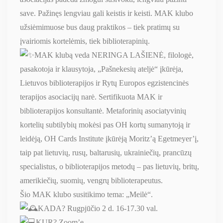
save. Pažinęs lengviau gali keistis ir keisti. MAK klubo
užsiėmimuose bus daug praktikos – tiek pratimų su
įvairiomis kortelėmis, tiek biblioterapinių.
MAK klubą veda NERINGA LAŠIENĖ, filologė,
pasakotoja ir klausytoja, „Pašnekesių ateljė“ įkūrėja,
Lietuvos biblioterapijos ir Rytų Europos egzistencinės
terapijos asociacijų narė. Sertifikuota MAK ir
biblioterapijos konsultantė. Metaforinių asociatyvinių
kortelių subtilybių mokėsi pas OH kortų sumanytoją ir
leidėją, OH Cards Institute įkūrėją Moritz’ą Egetmeyer’į,
taip pat lietuvių, rusų, baltarusių, ukrainiečių, prancūzų
specialistus, o biblioterapijos metodų – pas lietuvių, britų,
amerikiečių, suomių, vengrų biblioterapeutus.
Šio MAK klubo susitikimo tema: „Meilė“.
KADA? Rugpjūčio 2 d. 16-17.30 val.
KUR? Zoom’e.