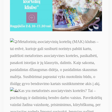
Metaforinių asociatyvinių kortelių (MAK) klubas –
tai erdvė, kurioje gali susiburti norintys pabūti kartu,
padėlioti metaforines asociatyvines korteles, pasikalbėti,
pasakoti istorijas ir jų klausytis, dalintis. Kaip sakoma,
pasidalintas džiaugsmas didėja, o pasidalintas skausmas
mažėja. Susibūrimai paprastai vyks nuotoliniu būdu, o
išsiilgę gyvo bendravimo kartais susitiktumėme akis į akį.
Kas yra metaforinės asociatyvinės kortelės? Tai –
psichologų ir dailininkų bendro darbo vaisius. Paveikslėlių
vaizdai žadina vaizduotę, prisiminimus, kūrybiškumą, per
asociacijas padeda žmogui susivokti, lengviau pažinti