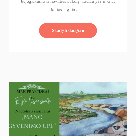
bejėgiškumo ir nevilties sūkurį. Tačiau yra ir kitas
kelias – gijimas…
Skaityti daugiau