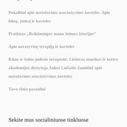
Pokalbiai apie metaforines asociatyvines korteles. Apie
kūną, judesį ir korteles
Pratimas „Reikšmingos mano šeimos istorijos“
Apie naratyvinę terapiją ir korteles
Kūno ir šokio-judesio terapeutė, Lietuvos muzikos ir teatro
akademijos dėstytoja Auksė Luišaitė-Jauniškė apie
metaforines asociatyvines korteles
Tavo žinia pasauliui
Sekite mus socialiniuose tinkluose