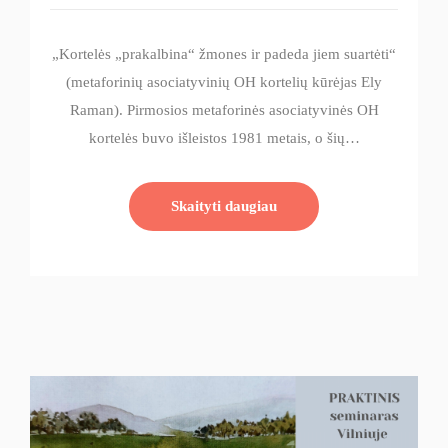
„Kortelės „prakalbina“ žmones ir padeda jiem suartėti“
(metaforinių asociatyvinių OH kortelių kūrėjas Ely
Raman). Pirmosios metaforinės asociatyvinės OH
kortelės buvo išleistos 1981 metais, o šių…
Skaityti daugiau