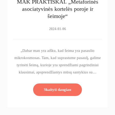
MAK PRAKTIŠKAI. „Metaforinės
asociatyvinės kortelės poroje ir
šeimoje“
2024-01-06
„Dabar man yra aišku, kad šeima yra pasaulio
mikrokosmosas. Tam, kad suprastume pasaulį, galime
tyrinėti šeimą, kurioje yra sprendžiami pagrindiniai
klausimai, apsprendžiantys mūsų santykius su…
Skaityti daugiau