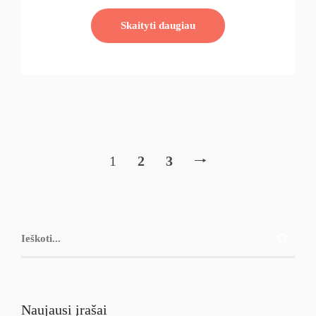
Skaityti daugiau
🠒
1
2
3
Naujausi įrašai