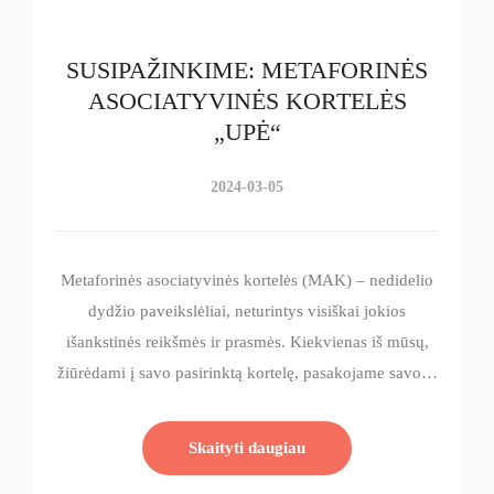
SUSIPAŽINKIME: METAFORINĖS
ASOCIATYVINĖS KORTELĖS
„UPĖ“
2024-03-05
Metaforinės asociatyvinės kortelės (MAK) – nedidelio
dydžio paveikslėliai, neturintys visiškai jokios
išankstinės reikšmės ir prasmės. Kiekvienas iš mūsų,
žiūrėdami į savo pasirinktą kortelę, pasakojame savo…
Skaityti daugiau