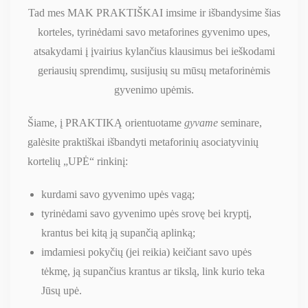
Tad mes MAK PRAKTIŠKAI imsime ir išbandysime šias
korteles, tyrinėdami savo metaforines gyvenimo upes,
atsakydami į įvairius kylančius klausimus bei ieškodami
geriausių sprendimų, susijusių su mūsų metaforinėmis
gyvenimo upėmis.
Šiame, į PRAKTIKĄ orientuotame
gyvame
seminare,
galėsite praktiškai išbandyti metaforinių asociatyvinių
kortelių „UPĖ“ rinkinį:
kurdami savo gyvenimo upės vagą;
tyrinėdami savo gyvenimo upės srovę bei kryptį,
krantus bei kitą ją supančią aplinką;
imdamiesi pokyčių (jei reikia) keičiant savo upės
tėkmę, ją supančius krantus ar tikslą, link kurio teka
Jūsų upė.