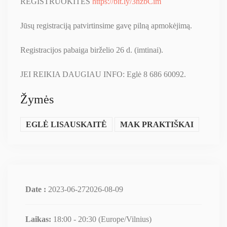
REGISTRUOKITES
https://bit.ly/3nzbCim
Jūsų registraciją patvirtinsime gavę pilną apmokėjimą.
Registracijos pabaiga birželio 26 d. (imtinai).
JEI REIKIA DAUGIAU INFO: Eglė 8 686 60092.
Žymės
EGLĖ LISAUSKAITĖ
MAK PRAKTIŠKAI
Date :
2023-06-272026-08-09
Laikas:
18:00 - 20:30
(Europe/Vilnius)