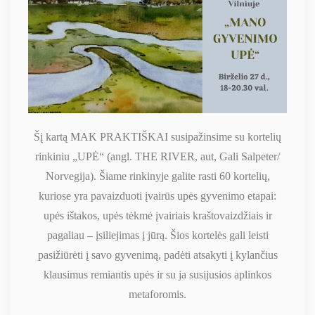
Šį kartą MAK PRAKTIŠKAI susipažinsime su kortelių
rinkiniu „UPĖ“ (angl. THE RIVER, aut, Gali Salpeter/
Norvegija). Šiame rinkinyje galite rasti 60 kortelių,
kuriose yra pavaizduoti įvairūs upės gyvenimo etapai:
upės ištakos, upės tėkmė įvairiais kraštovaizdžiais ir
pagaliau – įsiliejimas į jūrą. Šios kortelės gali leisti
pasižiūrėti į savo gyvenimą, padėti atsakyti į kylančius
klausimus remiantis upės ir su ja susijusios aplinkos
metaforomis.