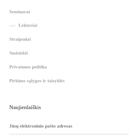
r
i
|
i
|
i
i
ş
ş
ş
Seminarai
ş
|
|
|
Lektoriai
|
Straipsniai
Susisiekti
Privatumo politika
Pirkimo sąlygos ir taisyklės
Naujienlaiškis