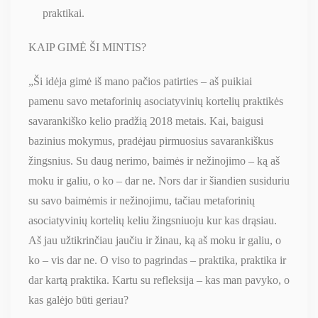
praktikai.
KAIP GIMĖ ŠI MINTIS?
„Ši idėja gimė iš mano pačios patirties – aš puikiai
pamenu savo metaforinių asociatyvinių kortelių praktikės
savarankiško kelio pradžią 2018 metais. Kai, baigusi
bazinius mokymus, pradėjau pirmuosius savarankiškus
žingsnius. Su daug nerimo, baimės ir nežinojimo – ką aš
moku ir galiu, o ko – dar ne. Nors dar ir šiandien susiduriu
su savo baimėmis ir nežinojimu, tačiau metaforinių
asociatyvinių kortelių keliu žingsniuoju kur kas drąsiau.
Aš jau užtikrinčiau jaučiu ir žinau, ką aš moku ir galiu, o
ko – vis dar ne. O viso to pagrindas – praktika, praktika ir
dar kartą praktika. Kartu su refleksija – kas man pavyko, o
kas galėjo būti geriau?