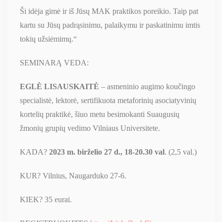
Ši idėja gimė ir iš Jūsų MAK praktikos poreikio. Taip pat
kartu su Jūsų padrąsinimu, palaikymu ir paskatinimu imtis
tokių užsiėmimų.“
SEMINARĄ VEDA:
EGLĖ LISAUSKAITĖ
– asmeninio augimo koučingo
specialistė, lektorė, sertifikuota metaforinių asociatyvinių
kortelių praktikė, šiuo metu besimokanti Suaugusių
žmonių grupių vedimo Vilniaus Universitete.
KADA?
2023 m. birželio 27 d., 18-20.30 val
. (2,5 val.)
KUR? Vilnius, Naugarduko 27-6.
KIEK? 35 eurai.