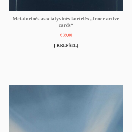
Metaforinės asociatyvinės kortelės „Inner active
cards“
€
39,00
Į KREPŠELĮ