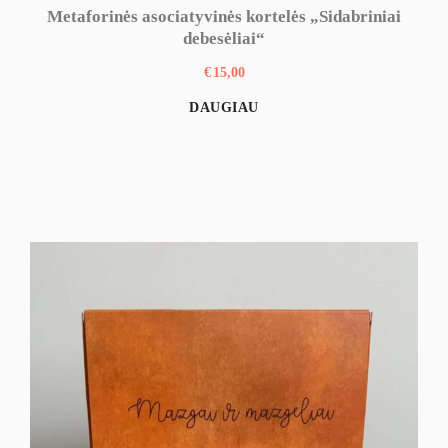
Metaforinės asociatyvinės kortelės „Sidabriniai
debesėliai“
€
15,00
DAUGIAU