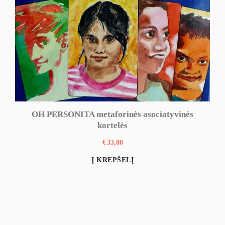
OH PERSONITA metaforinės asociatyvinės
kortelės
€
33,00
Į KREPŠELĮ