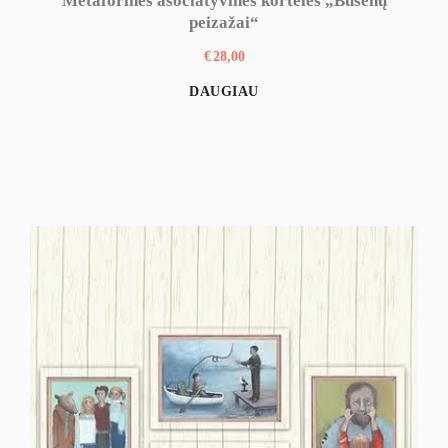
Metaforinės asociatyvinės kortelės „Būsenų
peizažai“
€
28,00
DAUGIAU