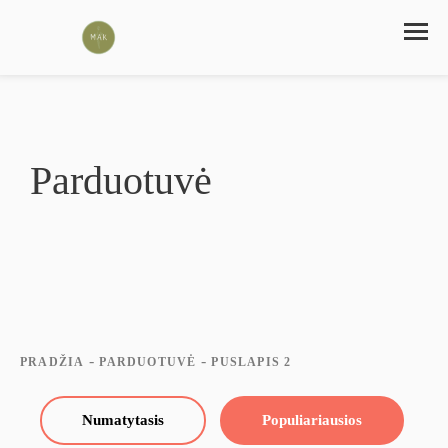
Parduotuvė
-
-
PRADŽIA
PARDUOTUVĖ
PUSLAPIS 2
Numatytasis
Populiariausios