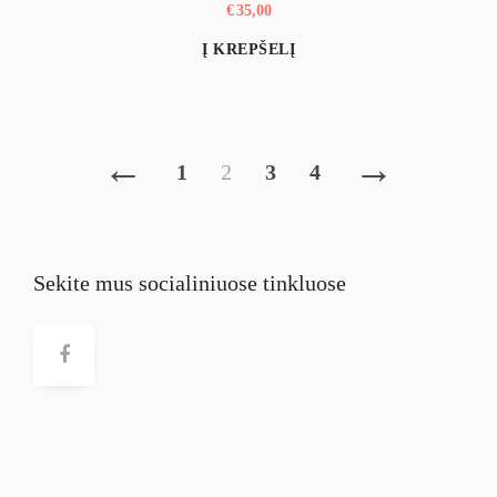
€
35,00
Į KREPŠELĮ
←
→
1
2
3
4
Sekite mus socialiniuose tinkluose