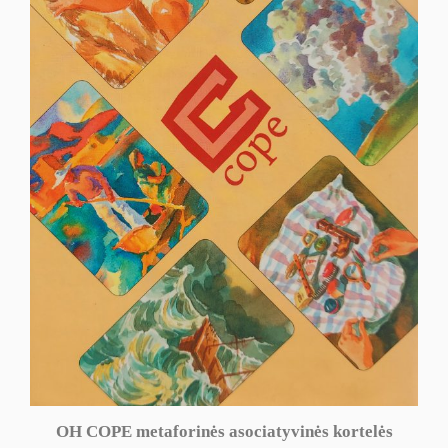
OH COPE metaforinės asociatyvinės kortelės