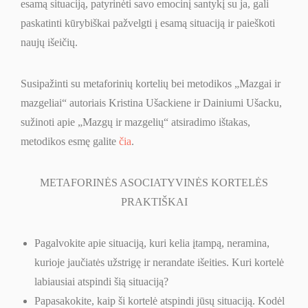
esamą situaciją, patyrinėti savo emocinį santykį su ja, gali
paskatinti kūrybiškai pažvelgti į esamą situaciją ir paieškoti
naujų išeičių.
Susipažinti su metaforinių kortelių bei metodikos „Mazgai ir
mazgeliai“ autoriais Kristina Ušackiene ir Dainiumi Ušacku,
sužinoti apie „Mazgų ir mazgelių“ atsiradimo ištakas,
metodikos esmę galite
čia
.
METAFORINĖS ASOCIATYVINĖS KORTELĖS
PRAKTIŠKAI
Pagalvokite apie situaciją, kuri kelia įtampą, neramina,
kurioje jaučiatės užstrigę ir nerandate išeities. Kuri kortelė
labiausiai atspindi šią situaciją?
Papasakokite, kaip ši kortelė atspindi jūsų situaciją. Kodėl