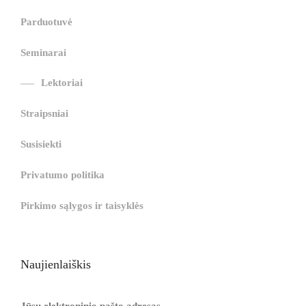
i
r
ş
r
ş
r
|
Parduotuvė
r
i
|
i
|
i
i
ş
ş
ş
Seminarai
ş
|
|
|
Lektoriai
|
Straipsniai
Susisiekti
Privatumo politika
Pirkimo sąlygos ir taisyklės
Naujienlaiškis