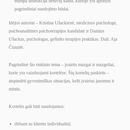
trumpa instrukcija lietuvių kalba, kurioje yra aprašyti
pagrindiniai naudojimo būdai.
Idėjos autoriai – Kristina Ušackienė, medicinos psichologė,
psichoanalitinės psichoterapijos kandidatė ir Dainius
Ušackas, psichologas, geštalto terapijos praktikas. Dail. Aja
Čiutaitė.
Pagrindinė šio rinkinio tema – įvairūs mazgai ir mazgeliai,
kurie yra vaizduojami kortelėse. Šių kortelių paskirtis –
atspindėti gyvenimiškas situacijas, kelti įvairius jausmus ir
mintis.
Kortelės gali būti naudojamos:
dirbant su klientu individualiai;