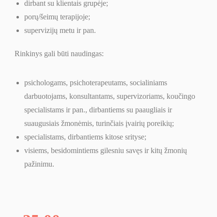
dirbant su klientais grupėje;
porų/šeimų terapijoje;
supervizijų metu ir pan.
Rinkinys gali būti naudingas:
psichologams, psichoterapeutams, socialiniams
darbuotojams, konsultantams, supervizoriams, koučingo
specialistams ir pan., dirbantiems su
paaugliais
ir
suaugusiais žmonėmis, turinčiais įvairių poreikių;
specialistams, dirbantiems kitose srityse;
visiems, besidomintiems gilesniu savęs ir kitų žmonių
pažinimu.