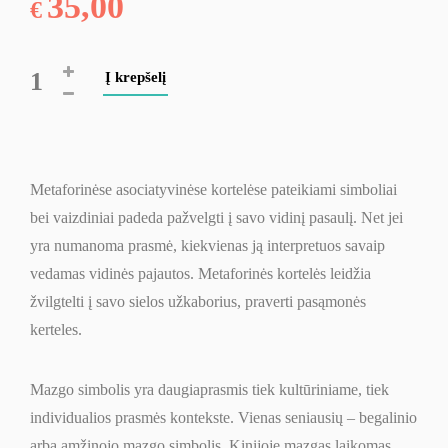
35,00
€
produkto
Į krepšelį
kiekis:
Metaforinės
asociatyvinės
kortelės
Metaforinėse asociatyvinėse kortelėse pateikiami simboliai
"Mazgai
bei vaizdiniai padeda pažvelgti į savo vidinį pasaulį. Net jei
ir
yra numanoma prasmė, kiekvienas ją interpretuos savaip
mazgeliai"
vedamas vidinės pajautos. Metaforinės kortelės leidžia
žvilgtelti į savo sielos užkaborius, praverti pasąmonės
kerteles.
Mazgo simbolis yra daugiaprasmis tiek kultūriniame, tiek
individualios prasmės kontekste. Vienas seniausių – begalinio
arba amžinojo mazgo simbolis. Kinijoje mazgas laikomas