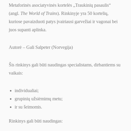
Metaforinės asociatyvinės kortelės
„
Traukinių pasaulis
“
(angl.
The World of Trains
). Rinkinyje yra 50 kortelių,
kuriose pavaizduoti patys įvairiausi garvežiai ir vagonai bei
juos supanti aplinka.
Autorė – Gali Salpeter (Norvegija)
Šis rinkinys gali būti naudingas specialistams, dirbantiems su
vaikais:
individualiai;
grupinių užsiėmimų metu;
ir su šeimomis.
Rinkinys gali būti naudingas: