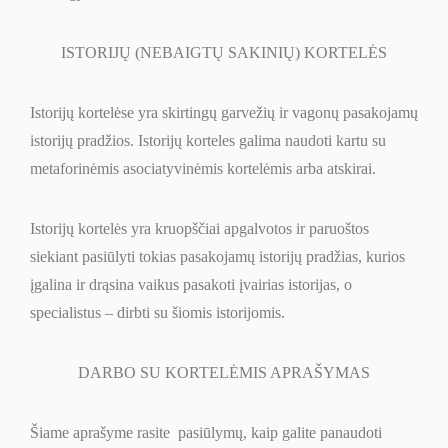
ISTORIJŲ (NEBAIGTŲ SAKINIŲ) KORTELĖS
Istorijų kortelėse yra skirtingų garvežių ir vagonų pasakojamų
istorijų pradžios. Istorijų korteles galima naudoti kartu su
metaforinėmis asociatyvinėmis kortelėmis arba atskirai.
Istorijų kortelės yra kruopščiai apgalvotos ir paruoštos
siekiant pasiūlyti tokias pasakojamų istorijų pradžias, kurios
įgalina ir drąsina vaikus pasakoti įvairias istorijas, o
specialistus – dirbti su šiomis istorijomis.
DARBO SU KORTELĖMIS APRAŠYMAS
Šiame aprašyme rasite pasiūlymų, kaip galite panaudoti