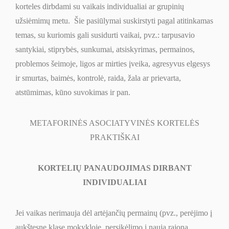
korteles dirbdami su vaikais individualiai ar grupinių
užsiėmimų metu. Šie pasiūlymai suskirstyti pagal atitinkamas
temas, su kuriomis gali susidurti vaikai, pvz.: tarpusavio
santykiai, stiprybės, sunkumai, atsiskyrimas, permainos,
problemos šeimoje, ligos ar mirties įveika, agresyvus elgesys
ir smurtas, baimės, kontrolė, raida, žala ar prievarta,
atstūmimas, kūno suvokimas ir pan.
METAFORINĖS ASOCIATYVINĖS KORTELĖS
PRAKTIŠKAI
KORTELIŲ PANAUDOJIMAS DIRBANT
INDIVIDUALIAI
Jei vaikas nerimauja dėl artėjančių permainų (pvz., perėjimo į
aukštesnę klasę mokykloje, persikėlimo į naują rajoną,