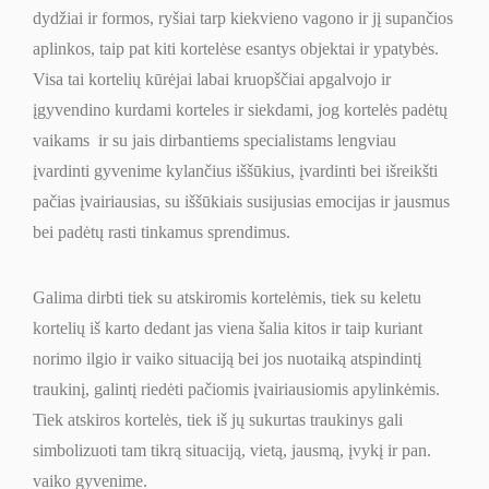
dydžiai ir formos, ryšiai tarp kiekvieno vagono ir jį supančios
aplinkos, taip pat kiti kortelėse esantys objektai ir ypatybės.
Visa tai kortelių kūrėjai labai kruopščiai apgalvojo ir
įgyvendino kurdami korteles ir siekdami, jog kortelės padėtų
vaikams ir su jais dirbantiems specialistams lengviau
įvardinti gyvenime kylančius iššūkius, įvardinti bei išreikšti
pačias įvairiausias, su iššūkiais susijusias emocijas ir jausmus
bei padėtų rasti tinkamus sprendimus.
Galima dirbti tiek su atskiromis kortelėmis, tiek su keletu
kortelių iš karto dedant jas viena šalia kitos ir taip kuriant
norimo ilgio ir vaiko situaciją bei jos nuotaiką atspindintį
traukinį, galintį riedėti pačiomis įvairiausiomis apylinkėmis.
Tiek atskiros kortelės, tiek iš jų sukurtas traukinys gali
simbolizuoti tam tikrą situaciją, vietą, jausmą, įvykį ir pan.
vaiko gyvenime.