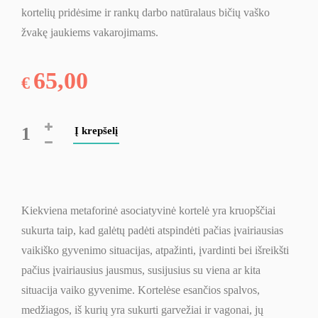
kortelių pridėsime ir rankų darbo natūralaus bičių vaško
žvakę jaukiems vakarojimams.
65,00
€
produkto
Į krepšelį
kiekis:
Metaforinės
asociatyvinės
kortelės
Kiekviena metaforinė asociatyvinė kortelė yra kruopščiai
„Traukinių
sukurta taip, kad galėtų padėti atspindėti pačias įvairiausias
pasaulis“
vaikiško gyvenimo situacijas, atpažinti, įvardinti bei išreikšti
pačius įvairiausius jausmus, susijusius su viena ar kita
situacija vaiko gyvenime. Kortelėse esančios spalvos,
medžiagos, iš kurių yra sukurti garvežiai ir vagonai, jų