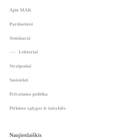
l
|
|
|
|
|
g
r
|
g
r
g
|
|
|
Apie MAK
g
i
i
i
i
i
i
r
ş
r
ş
r
Parduotuvė
r
i
|
i
|
i
i
ş
ş
ş
Seminarai
ş
|
|
|
Lektoriai
|
Straipsniai
Susisiekti
Privatumo politika
Pirkimo sąlygos ir taisyklės
Naujienlaiškis