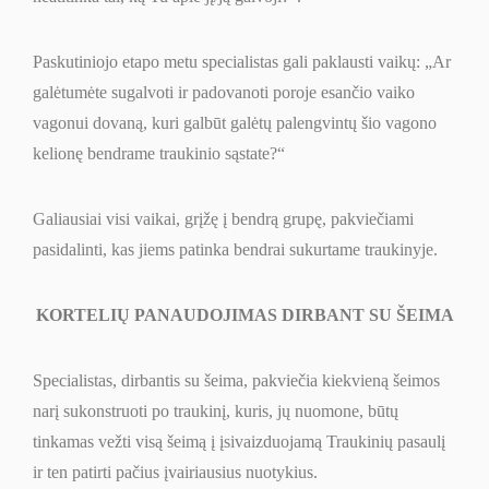
Paskutiniojo etapo metu specialistas gali paklausti vaikų:
„
Ar
galėtumėte sugalvoti ir padovanoti poroje esančio vaiko
vagonui dovaną, kuri galbūt galėtų palengvintų šio vagono
kelionę bendrame traukinio sąstate?
“
Galiausiai visi vaikai, grįžę į bendrą grupę, pakviečiami
pasidalinti, kas jiems patinka bendrai sukurtame traukinyje.
KORTELIŲ PANAUDOJIMAS DIRBANT SU ŠEIMA
Specialistas, dirbantis su šeima, pakviečia kiekvieną šeimos
narį sukonstruoti po traukinį, kuris, jų nuomone, būtų
tinkamas vežti visą šeimą į įsivaizduojamą Traukinių pasaulį
ir ten patirti pačius įvairiausius nuotykius.