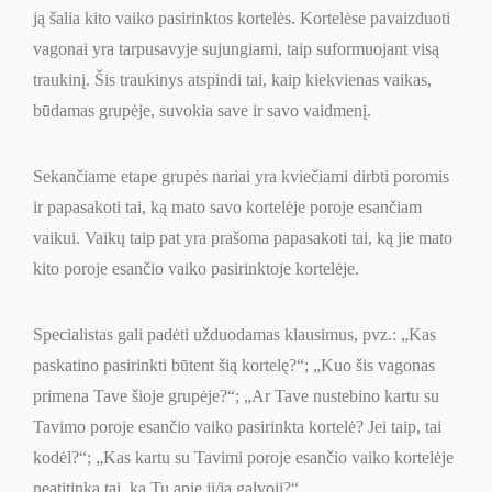
ją šalia kito vaiko pasirinktos kortelės. Kortelėse pavaizduoti
vagonai yra tarpusavyje sujungiami, taip suformuojant visą
traukinį. Šis traukinys atspindi tai, kaip kiekvienas vaikas,
būdamas grupėje, suvokia save ir savo vaidmenį.
Sekančiame etape grupės nariai yra kviečiami dirbti poromis
ir papasakoti tai, ką mato savo kortelėje poroje esančiam
vaikui. Vaikų taip pat yra prašoma papasakoti tai, ką jie mato
kito poroje esančio vaiko pasirinktoje kortelėje.
Specialistas gali padėti užduodamas klausimus, pvz.:
„
Kas
paskatino pasirinkti būtent šią kortelę?
“
;
„
Kuo šis vagonas
primena Tave šioje grupėje?
“
;
„
Ar Tave nustebino kartu su
Tavimo poroje esančio vaiko pasirinkta kortelė? Jei taip, tai
kodėl?
“
;
„
Kas kartu su Tavimi poroje esančio vaiko kortelėje
neatitinka tai, ką Tu apie jį/ją galvoji?
“
.