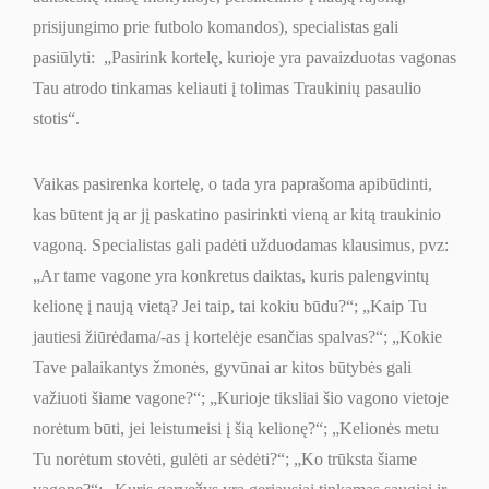
prisijungimo prie futbolo komandos), specialistas gali
pasiūlyti:
„
Pasirink kortelę, kurioje yra pavaizduotas vagonas
Tau atrodo tinkamas keliauti į tolimas Traukinių pasaulio
stotis
“
.
Vaikas pasirenka kortelę, o tada yra paprašoma apibūdinti,
kas būtent ją ar jį paskatino pasirinkti vieną ar kitą traukinio
vagoną. Specialistas gali padėti užduodamas klausimus, pvz:
„
Ar tame vagone yra konkretus daiktas, kuris palengvintų
kelionę į naują vietą? Jei taip, tai kokiu būdu?
“
;
„
Kaip Tu
jautiesi žiūrėdama/-as į kortelėje esančias spalvas?
“
;
„
Kokie
Tave palaikantys žmonės, gyvūnai ar kitos būtybės gali
važiuoti šiame vagone?
“
;
„
Kurioje tiksliai šio vagono vietoje
norėtum būti, jei leistumeisi į šią kelionę?
“
;
„
Kelionės metu
Tu norėtum stovėti, gulėti ar sėdėti?
“
;
„
Ko trūksta šiame