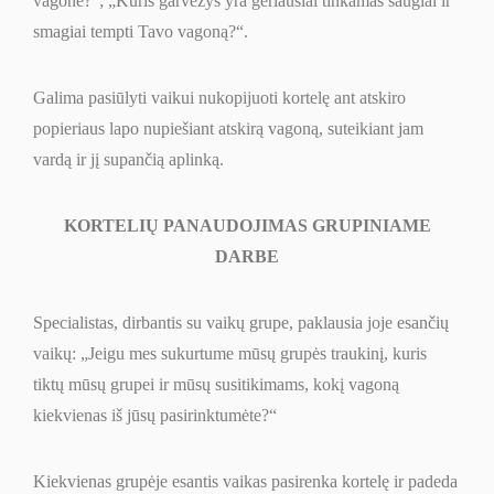
vagone?
“
;
„
Kuris garvežys yra geriausiai tinkamas saugiai ir
smagiai tempti Tavo vagoną?
“
.
Galima pasiūlyti vaikui nukopijuoti kortelę ant atskiro
popieriaus lapo nupiešiant atskirą vagoną, suteikiant jam
vardą ir jį supančią aplinką.
KORTELIŲ PANAUDOJIMAS GRUPINIAME
DARBE
Specialistas, dirbantis su vaikų grupe, paklausia joje esančių
vaikų:
„
Jeigu mes sukurtume mūsų grupės traukinį, kuris
tiktų mūsų grupei ir mūsų susitikimams, kokį vagoną
kiekvienas iš jūsų pasirinktumėte?
“
Kiekvienas grupėje esantis vaikas pasirenka kortelę ir padeda