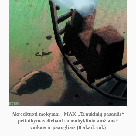
Akredituoti mokymai „MAK „Traukinių pasaulis“
pritaikymas dirbant su mokyklinio amžiaus“
vaikais ir paaugliais (8 akad. val.)