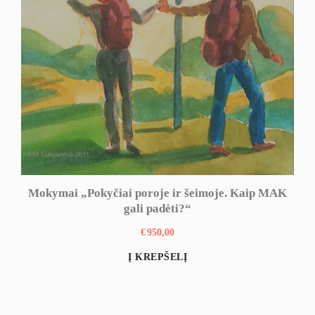
Mokymai „Pokyčiai poroje ir šeimoje. Kaip MAK
gali padėti?“
€
950,00
Į KREPŠELĮ