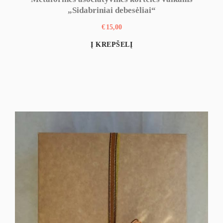
„Sidabriniai debesėliai“
€
15,00
Į KREPŠELĮ