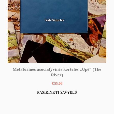
Metaforinės asociatyvinės kortelės „Upė“ (The
River)
€
55,00
This
PASIRINKTI SAVYBES
product
has
multiple