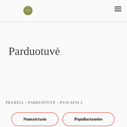
Parduotuvė
-
-
PRADŽIA
PARDUOTUVĖ
PUSLAPIS 2
Numatytasis
Populiariausios