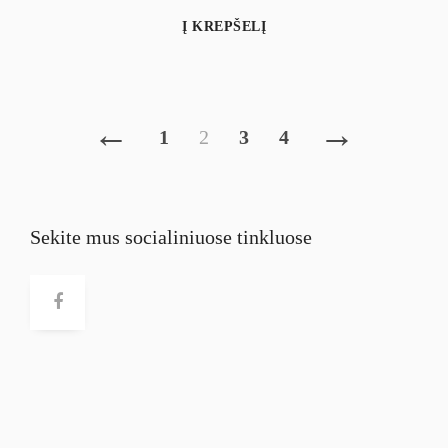
Į KREPŠELĮ
←
→
1
2
3
4
Sekite mus socialiniuose tinkluose