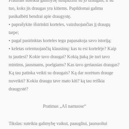
Pratimas suteikia galimybę susipažinti su jo draugais, ir su
tuo, koks jis draugas yra kitiems. Papildomai galima
pasikalbėti bendrai apie draugystę.
• paprašykite išsirinkti korteles, vaizduojančias jį draugų
tarpe;
• pagal pasirinktas korteles tegu papasakoja savo istoriją;
• keletas orientuojančių klausimų: kas tu esi kortelėje? Kaip
tu jautiesi? Kokie tavo draugai? Kokią įtaką jie turi tavo
mintims, jausmams, poelgiams? Kas tavo geriausias draugas?
Ką tau patinka veikti su draugais? Ką dar norėtum drauge
nuveikti? Kokiu draugu tave mato kiti? ką tau reiškia
draugystė?
Pratimas „Aš namuose“
Tikslas: suteikia galimybę vaikui, paaugliui, jaunuoliui