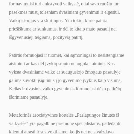
formavimuisi turi ankstyvoji vaikystė, o tai savo ruožtu turi
pasekmes mūsų tolesniam dvasiniam gyvenimui ir elgesiui.
Vaikų istorijos yra skirtingos. Yra tokių, kurie patiria
priešiškumą ar sunkumus, ir dėl to kitaip mato pasaulį nei
išgyvenusieji teigiamą, pozityvią patirtį.
Patirtis formuojasi ir tuomet, kai sąmoningai to nesistengiame
atsiminti ar kas dėl įvykių srauto nenugula į atmintį. Kas
vyksta dvasiniame vaiko ar suaugusiojo žmogaus pasaulyje
galima suvokti įsigilinus į jo gyvenimo įvykius kaip visumą.
Kelias ir dvasinis vaiko gyvenimas formuojasi dėka patirčių
išoriniame pasaulyje.
Metaforinės asociatyvinės kortelės „Paslaptingos žinutės iš
vaikystės“ yra pagalbinė priemonė specialistams, padedanti
klientui atrasti ir susivokti tame, ko jis net neįsivaizdavo