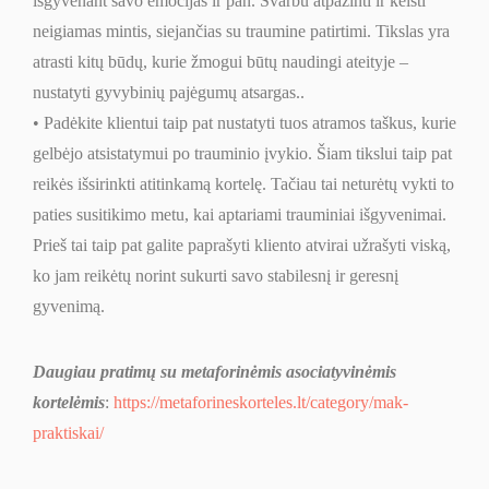
išgyvenant savo emocijas ir pan. Svarbu atpažinti ir keisti
neigiamas mintis, siejančias su traumine patirtimi. Tikslas yra
atrasti kitų būdų, kurie žmogui būtų naudingi ateityje –
nustatyti gyvybinių pajėgumų atsargas..
• Padėkite klientui taip pat nustatyti tuos atramos taškus, kurie
gelbėjo atsistatymui po trauminio įvykio. Šiam tikslui taip pat
reikės išsirinkti atitinkamą kortelę. Tačiau tai neturėtų vykti to
paties susitikimo metu, kai aptariami trauminiai išgyvenimai.
Prieš tai taip pat galite paprašyti kliento atvirai užrašyti viską,
ko jam reikėtų norint sukurti savo stabilesnį ir geresnį
gyvenimą.
Daugiau pratimų su metaforinėmis asociatyvinėmis
kortelėmis
:
https://metaforineskorteles.lt/category/mak-
praktiskai/