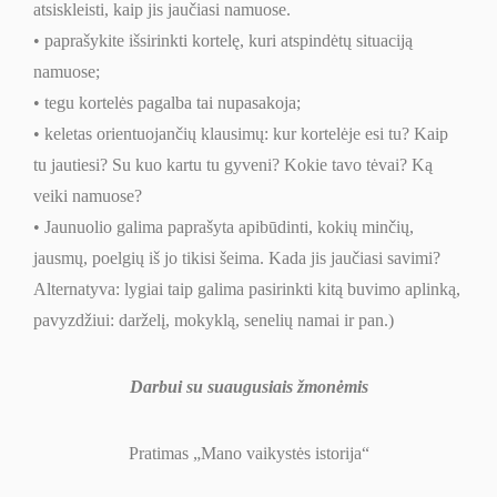
atsiskleisti, kaip jis jaučiasi namuose.
• paprašykite išsirinkti kortelę, kuri atspindėtų situaciją
namuose;
• tegu kortelės pagalba tai nupasakoja;
• keletas orientuojančių klausimų: kur kortelėje esi tu? Kaip
tu jautiesi? Su kuo kartu tu gyveni? Kokie tavo tėvai? Ką
veiki namuose?
• Jaunuolio galima paprašyta apibūdinti, kokių minčių,
jausmų, poelgių iš jo tikisi šeima. Kada jis jaučiasi savimi?
Alternatyva: lygiai taip galima pasirinkti kitą buvimo aplinką,
pavyzdžiui: darželį, mokyklą, senelių namai ir pan.)
Darbui su suaugusiais žmonėmis
Pratimas „Mano vaikystės istorija“