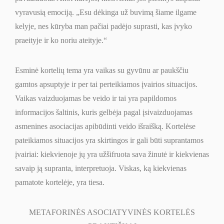
vyravusią emociją. „Esu dėkinga už buvimą šiame ilgame
kelyje, nes kūryba man pačiai padėjo suprasti, kas įvyko
praeityje ir ko noriu ateityje.“
Esminė kortelių tema yra vaikas su gyvūnu ar paukščiu
gamtos apsuptyje ir per tai perteikiamos įvairios situacijos.
Vaikas vaizduojamas be veido ir tai yra papildomos
informacijos šaltinis, kuris gelbėja pagal įsivaizduojamas
asmenines asociacijas apibūdinti veido išraišką. Kortelėse
pateikiamos situacijos yra skirtingos ir gali būti suprantamos
įvairiai: kiekvienoje jų yra užšifruota sava žinutė ir kiekvienas
savaip ją supranta, interpretuoja. Viskas, ką kiekvienas
pamatote kortelėje, yra tiesa.
METAFORINĖS ASOCIATYVINĖS KORTELĖS