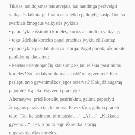
Tikslas: naudojamas tais atvejais, kai naudinga peržvelgti
vaikystės laikotarpį. Pratimas suteikia galimybę susipažinti su
svarbiais žmogaus vaikystės įvykiais.
• paprašykite išsirinkti korteles, kurios atspindi jo vaikystę;
• tegu išdėlioja korteles pagal praeities įvykių eiliškumą;
• paprašykite pasidalinti savo istorija. Pagal poreikį užduokite
papildomų klausimų;
• keletas orientuojančių klausimų: ką tau reiškia pasirinktos
kortelės? Su kokiais sunkumais susidūrei gyvenime? Kur
paslėpti tavo gyvenimiškos jėgos rezervai? Kokį džiaugsmą
pajutote? Ką teko išgyventi praeityje?
Alternatyva: prieš kortelių pasirinkimą galima paprašyti
žmogaus parašyti tai, ką norisi. Pavyzdžiui, galima pradėti
taip: „Tai, ką atsimenu pirmiausiai…“, „Aš…“, „Kažkada
gyveno…“ ir kt. Ir po to tegu išsirenka istoriją
nupasakojančias korteles.