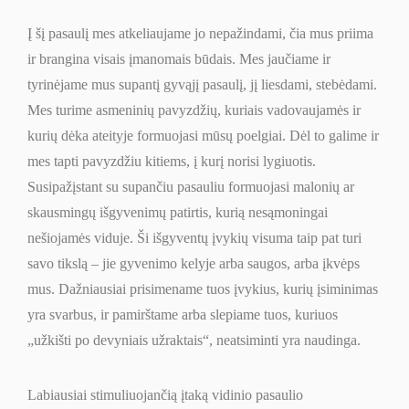
CARDS.
PASLAPTINGOS
Į šį pasaulį mes atkeliaujame jo nepažindami, čia mus priima
ŽINUTĖS
ir brangina visais įmanomais būdais. Mes jaučiame ir
IŠ
tyrinėjame mus supantį gyvąjį pasaulį, jį liesdami, stebėdami.
VAIKYSTĖS
Mes turime asmeninių pavyzdžių, kuriais vadovaujamės ir
kurių dėka ateityje formuojasi mūsų poelgiai. Dėl to galime ir
mes tapti pavyzdžiu kitiems, į kurį norisi lygiuotis.
Susipažįstant su supančiu pasauliu formuojasi malonių ar
skausmingų išgyvenimų patirtis, kurią nesąmoningai
nešiojamės viduje. Ši išgyventų įvykių visuma taip pat turi
savo tikslą – jie gyvenimo kelyje arba saugos, arba įkvėps
mus. Dažniausiai prisimename tuos įvykius, kurių įsiminimas
yra svarbus, ir pamirštame arba slepiame tuos, kuriuos
„užkišti po devyniais užraktais“, neatsiminti yra naudinga.
Labiausiai stimuliuojančią įtaką vidinio pasaulio