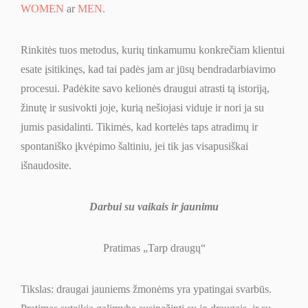
WOMEN
ar
MEN
.
Rinkitės tuos metodus, kurių tinkamumu konkrečiam klientui
esate įsitikinęs, kad tai padės jam ar jūsų bendradarbiavimo
procesui. Padėkite savo kelionės draugui atrasti tą istoriją,
žinutę ir susivokti joje, kurią nešiojasi viduje ir nori ja su
jumis pasidalinti. Tikimės, kad kortelės taps atradimų ir
spontaniško įkvėpimo šaltiniu, jei tik jas visapusiškai
išnaudosite.
Darbui su vaikais ir jaunimu
Pratimas „Tarp draugų“
Tikslas: draugai jauniems žmonėms yra ypatingai svarbūs.