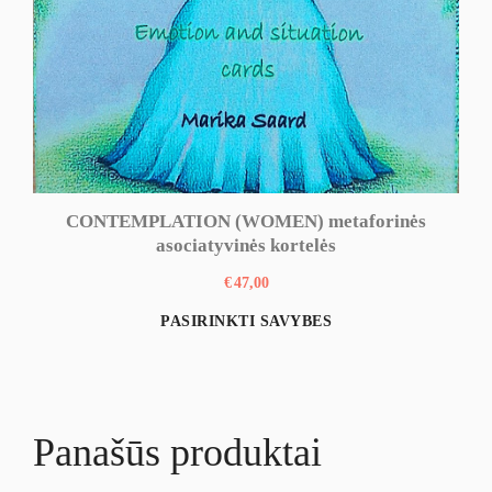
CONTEMPLATION (WOMEN) metaforinės
asociatyvinės kortelės
€
47,00
This
PASIRINKTI SAVYBES
product
has
multiple
Panašūs produktai
variants.
The