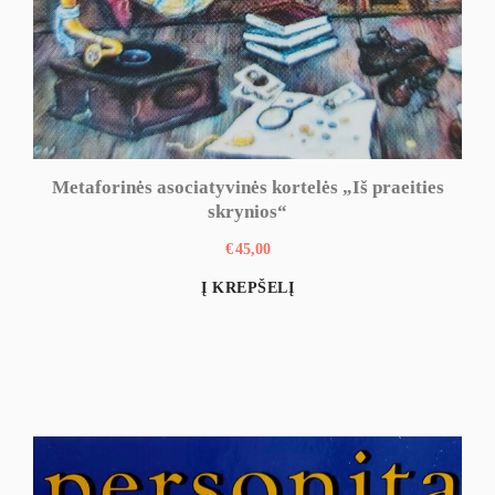
Metaforinės asociatyvinės kortelės „Iš praeities
skrynios“
€
45,00
Į KREPŠELĮ