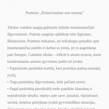
Pratimas „Išsilaisvinimas nuo traumų“
Tikslas: suteikia saugią galimybę dalintis traumuojančiais
išgyvenimais. Padeda saugioje aplinkoje būti išgirstam ,
išklausytam. Pratimas tinkamas, jei reikalingas pokalbis apie
traumuojančias patirtis ir darbui su jomis, jei to pageidauja
pats žmogus. Galutinis tikslas – ieškoti ir atrasti resursų, kurie
kasdieniniame asmens gyvenime padės tai įveikti.
• Paprašykite pasirinkti kortelę, kuri perteikia patirtą trauminį
įvykį;
• Tegu pasidalina išgyvenimais, kiek pačiam norisi;
• Pagal pasirinktą paveikslėlį turite pateikite klausimų ir
nepraleiskite detalių: mintys apie save, jausmai, rūpinimasis
savimi, bendras gebėjimas įveikti gyvenimiškas situacijas,