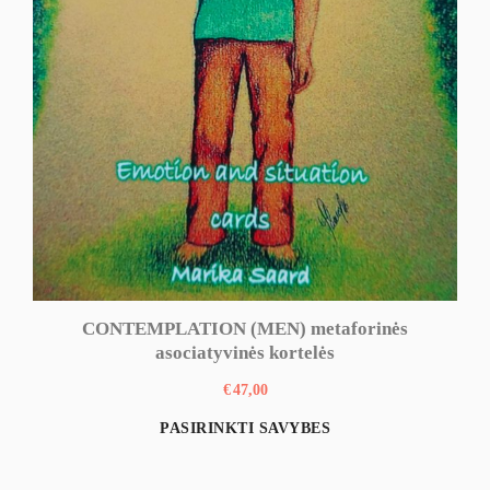
CONTEMPLATION (MEN) metaforinės
asociatyvinės kortelės
€
47,00
This
PASIRINKTI SAVYBES
product
has