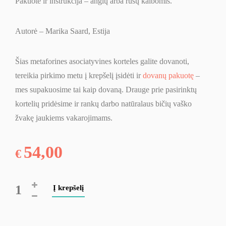
Pakuotė ir instrukcija – anglų arba rusų kalbomis.
Autorė – Marika Saard, Estija
Šias metaforines asociatyvines korteles galite dovanoti,
tereikia pirkimo metu į krepšelį įsidėti ir
dovanų pakuotę
–
mes supakuosime tai kaip dovaną. Drauge prie pasirinktų
kortelių pridėsime ir rankų darbo natūralaus bičių vaško
žvakę jaukiems vakarojimams.
54,00
€
produkto
Į krepšelį
kiekis:
CONTEMPLATION