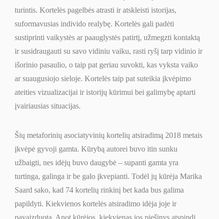
turintis. Kortelės pagelbės atrasti ir atskleisti istorijas,
suformavusias individo realybę. Kortelės gali padėti
sustiprinti vaikystės ar paauglystės patirtį, užmegzti kontaktą
ir susidraugauti su savo vidiniu vaiku, rasti ryšį tarp vidinio ir
išorinio pasaulio, o taip pat geriau suvokti, kas vyksta vaiko
ar suaugusiojo sieloje. Kortelės taip pat suteikia įkvėpimo
ateities vizualizacijai ir istorijų kūrimui bei galimybę aptarti
įvairiausias situacijas.
Šių metaforinių asociatyvinių kortelių atsiradimą 2018 metais
įkvėpė gyvoji gamta. Kūrybą autorei buvo itin sunku
užbaigti, nes idėjų buvo daugybė – supanti gamta yra
turtinga, galinga ir be galo įkvepianti. Todėl jų kūrėja Marika
Saard sako, kad 74 kortelių rinkinį bet kada bus galima
papildyti. Kiekvienos kortelės atsiradimo idėja joje ir
pavaizduota. Anot kūrėjos, kiekvienas jos piešinys atspindi