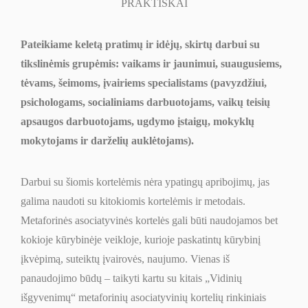
PRAKTIŠKAI
Pateikiame keletą pratimų ir idėjų, skirtų darbui su
tikslinėmis grupėmis: vaikams ir jaunimui, suaugusiems,
tėvams, šeimoms, įvairiems specialistams (pavyzdžiui,
psichologams, socialiniams darbuotojams, vaikų teisių
apsaugos darbuotojams, ugdymo įstaigų, mokyklų
mokytojams ir darželių auklėtojams).
Darbui su šiomis kortelėmis nėra ypatingų apribojimų, jas
galima naudoti su kitokiomis kortelėmis ir metodais.
Metaforinės asociatyvinės kortelės gali būti naudojamos bet
kokioje kūrybinėje veikloje, kurioje paskatintų kūrybinį
įkvėpimą, suteiktų įvairovės, naujumo. Vienas iš
panaudojimo būdų – taikyti kartu su kitais „Vidinių
išgyvenimų“ metaforinių asociatyvinių kortelių rinkiniais