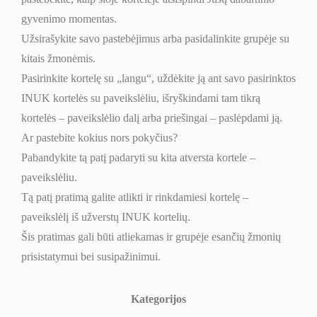
gyvenimo momentas.
Užsirašykite savo pastebėjimus arba pasidalinkite grupėje su
kitais žmonėmis.
Pasirinkite kortelę su „langu“, uždėkite ją ant savo pasirinktos
INUK kortelės su paveikslėliu, išryškindami tam tikrą
kortelės – paveikslėlio dalį arba priešingai – paslėpdami ją.
Ar pastebite kokius nors pokyčius?
Pabandykite tą patį padaryti su kita atversta kortele –
paveikslėliu.
Tą patį pratimą galite atlikti ir rinkdamiesi kortelę –
paveikslėlį iš užverstų INUK kortelių.
Šis pratimas gali būti atliekamas ir grupėje esančių žmonių
prisistatymui bei susipažinimui.
Kategorijos