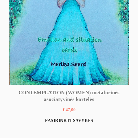
CONTEMPLATION (WOMEN) metaforinės
asociatyvinės kortelės
€
47,00
This
PASIRINKTI SAVYBES
product
has