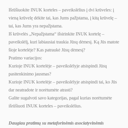
Išrūšiuokite INUK korteles – paveikslėlius į dvi krūveles: į
vieną krūvelę dėkite tai, kas Jums pažįstama, į kitą krūvelę –
tai, kas Jums yra nepažįstama.
Iš krūvelės „Nepažįstama“ išsirinkite INUK kortelę –
paveikslėlį, kuri labiausiai traukia Jūsų dėmesį. Ką Jūs matote
šioje kortelėje? Kas patraukė Jūsų dėmesį?
Pratimo variacijos:
Kurioje INUK kortelėje – paveikslėlyje atsispindi Jūsų
pasitenkinimo jausmas?
Kurioje INUK kortelėje – paveikslėlyje atsispindi tai, ko Jūs
dar neatradote ir norėtumėte atrasti?
Galite sugalvoti savo kategorijas, pagal kurias norėtumėte
išrūšiuoti INUK korteles – paveikslėlius.
Daugiau pratimų su metaforinėmis asociatyvinėmis