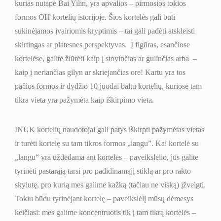
kurias nutapė Bai Yilin, yra apvalios – pirmosios tokios
formos OH kortelių istorijoje. Šios kortelės gali būti
sukinėjamos įvairiomis kryptimis – tai gali padėti atskleisti
skirtingas ar platesnes perspektyvas. Į figūras, esančiose
kortelėse, galite žiūrėti kaip į stovinčias ar gulinčias arba –
kaip į neriančias gilyn ar skriejančias ore! Kartu yra tos
pačios formos ir dydžio 10 juodai baltų kortelių, kuriose tam
tikra vieta yra pažymėta kaip iškirpimo vieta.
INUK kortelių naudotojai gali patys iškirpti pažymėtas vietas
ir turėti kortelę su tam tikros formos „langu”. Kai kortelė su
„langu“ yra uždedama ant kortelės – paveikslėlio, jūs galite
tyrinėti pastarąją tarsi pro padidinamąjį stiklą ar pro rakto
skylutę, pro kurią mes galime kažką (tačiau ne viską) įžvelgti.
Tokiu būdu tyrinėjant kortelę – paveikslėlį mūsų dėmesys
keičiasi: mes galime koncentruotis tik į tam tikrą kortelės –