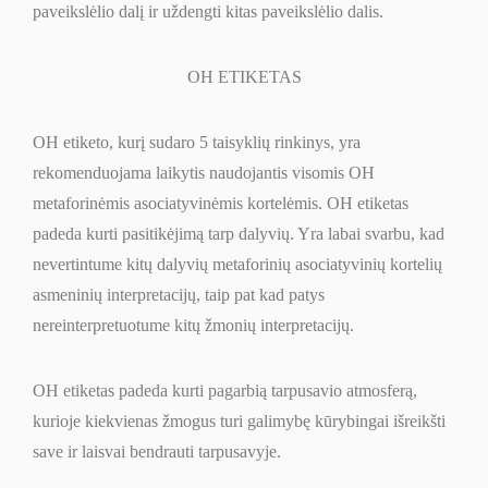
paveikslėlio dalį ir uždengti kitas paveikslėlio dalis.
OH ETIKETAS
OH etiketo, kurį sudaro 5 taisyklių rinkinys, yra
rekomenduojama laikytis naudojantis visomis OH
metaforinėmis asociatyvinėmis kortelėmis. OH etiketas
padeda kurti pasitikėjimą tarp dalyvių. Yra labai svarbu, kad
nevertintume kitų dalyvių metaforinių asociatyvinių kortelių
asmeninių interpretacijų, taip pat kad patys
nereinterpretuotume kitų žmonių interpretacijų.
OH etiketas padeda kurti pagarbią tarpusavio atmosferą,
kurioje kiekvienas žmogus turi galimybę kūrybingai išreikšti
save ir laisvai bendrauti tarpusavyje.