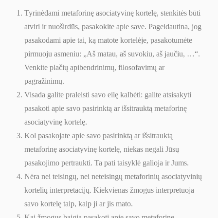
Tyrinėdami metaforinę asociatyvinę kortelę, stenkitės būti
atviri ir nuoširdūs, pasakokite apie save. Pageidautina, jog
pasakodami apie tai, ką matote kortelėje, pasakotumėte
pirmuoju asmeniu: „Aš matau, aš suvokiu, aš jaučiu, …“.
Venkite plačių apibendrinimų, filosofavimų ar
pagražinimų.
Visada galite praleisti savo eilę kalbėti: galite atsisakyti
pasakoti apie savo pasirinktą ar išsitrauktą metaforinę
asociatyvinę kortelę.
Kol pasakojate apie savo pasirinktą ar išsitrauktą
metaforinę asociatyvinę kortelę, niekas negali Jūsų
pasakojimo pertraukti. Ta pati taisyklė galioja ir Jums.
Nėra nei teisingų, nei neteisingų metaforinių asociatyvinių
kortelių interpretacijų. Kiekvienas žmogus interpretuoja
savo kortelę taip, kaip ji ar jis mato.
Kai žmogus baigia pasakoti apie savo metaforinę