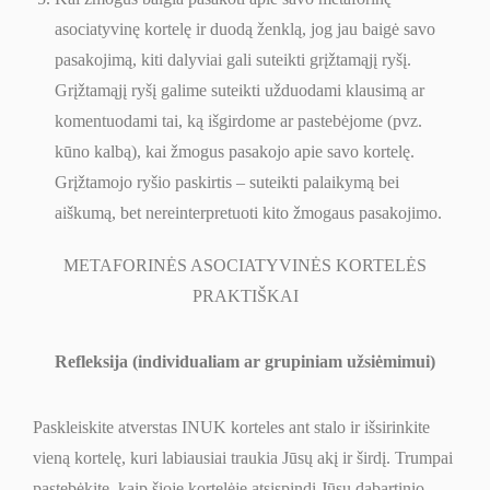
asociatyvinę kortelę ir duodą ženklą, jog jau baigė savo
pasakojimą, kiti dalyviai gali suteikti grįžtamąjį ryšį.
Grįžtamąjį ryšį galime suteikti užduodami klausimą ar
komentuodami tai, ką išgirdome ar pastebėjome (pvz.
kūno kalbą), kai žmogus pasakojo apie savo kortelę.
Grįžtamojo ryšio paskirtis – suteikti palaikymą bei
aiškumą, bet nereinterpretuoti kito žmogaus pasakojimo.
METAFORINĖS ASOCIATYVINĖS KORTELĖS
PRAKTIŠKAI
Refleksija (individualiam ar grupiniam užsiėmimui)
Paskleiskite atverstas INUK korteles ant stalo ir išsirinkite
vieną kortelę, kuri labiausiai traukia Jūsų akį ir širdį. Trumpai
pastebėkite, kaip šioje kortelėje atsispindi Jūsų dabartinio