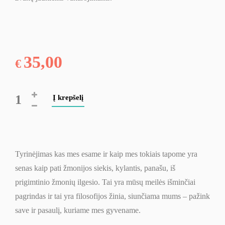
35,00
€
produkto
Į krepšelį
kiekis:
OH
INUK
metaforinės
Tyrinėjimas kas mes esame ir kaip mes tokiais tapome yra
asociatyvinės
senas kaip pati žmonijos siekis, kylantis, panašu, iš
kortelės
prigimtinio žmonių ilgesio. Tai yra mūsų meilės išminčiai
pagrindas ir tai yra filosofijos žinia, siunčiama mums – pažink
save ir pasaulį, kuriame mes gyvename.