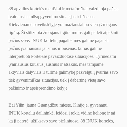
88 apvalios kortelės meniškai ir metaforiškai vaizduoja pačias
įvairiausias mūsų gyvenimo situacijas ir būsenas.
Kiekviename paveikslėlyje yra mažiausiai po vieną žmogaus
figūrą. Ši stilizuota žmogaus figūra mums gali padėti atpažinti
pačius save. INUK kortelių pagalba mes galime pajausti
pačius įvairiausius jausmus ir būsenas, kurias galime
interpretuoti kortelėse pavaizduotose situacijose. Tyrinėdami
įvairiausius kilusius jausmus ir atsakus, mes tampame
aktyviais dalyviais ir turime galimybę pažvelgti į įvairias savo
tiek gyvenimiškas situacijas, tiek į dabartinę vietą savo
pažinimo ir apsisprendimo kelyje.
Bai Yilin, jauna Guangdžou mieste, Kinijoje, gyvenanti
INUK kortelių dailininkė, leidosi į tokią vidinę kelionę ir tai
ką ji patyrė, užfiksavo savo piešiniuose. 88 INUK kortelės,