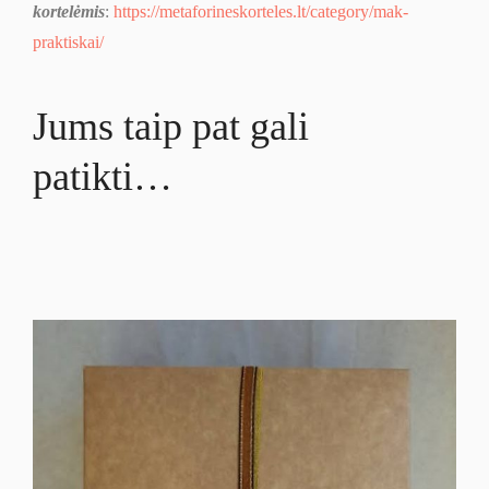
kortelėmis
:
https://metaforineskorteles.lt/category/mak-
praktiskai/
Jums taip pat gali
patikti…