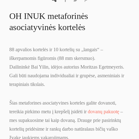
OH INUK metaforinės
asociatyvinės kortelės
88 apvalios kortelės ir 10 kortelių su „langais“ –
iškerpamomis figūromis (88 mm skersmuo).
Dailininkė Bai Yilin, idėjos autorius Moritzas Egetmeyeris.
Gali būti naudojama individualiai ir grupėse, asmeniniais ir
terapiniais tikslais.
Šias metaforines asociatyvines korteles galite dovanoti,
tereikia pirkimo metu į krepšelį įsidėti ir
dovanų pakuotę
–
mes supakuosime tai kaip dovaną. Drauge prie pasirinktų
kortelių pridėsime ir rankų darbo natūralaus bičių vaško
žvakę jaukiems vakarojimams.