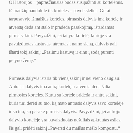
OH istorijos – paprasčiausias būdas susipažinti su kortelėmis.
Iš pradžių naudokite tik korteles – paveikslėlius. Gerai
tarpusavyje išmaišius korteles, pirmasis dalyvis ima kortelę ir
atverstą deda ant stalo ir pradeda pasakojimą, ištardamas
pirmą sakinį. Pavyzdžiui, jei tai yra kortelė, kurioje yra
pavaizduotas kastuvas, atremtas į namo sieną, dalyvis gali
ištarti tokį sakinį: „Pasiimu kastuvą ir einu į sodą purenti
gėlyno žemę.“
Pirmasis dalyvis ištaria tik vieną sakinį ir nei vieno daugiau!
Antrasis dalyvis ima antrą kortelę ir atverstą deda šalia
pirmosios kortelės. Kartu su kortele prideda ir antrą sakinį,
kuris turi derėti su tuo, ką mato antrasis dalyvis savo kortelėje
ir su tuo, ką pasakė pirmasis dalyvis. Pavyzdžiui, jei antrojo
dalyvio kortelėje yra pavaizduotas nešuliais apkrautas asilas,
šis gali pridėti sakinį „Paversti du maišus mėšlo kompostu.“