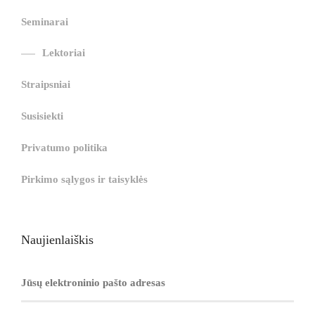
g
i
i
i
i
i
g
Seminarai
i
r
ş
r
ş
r
|
Lektoriai
r
i
|
i
|
i
i
ş
ş
ş
Straipsniai
ş
|
|
|
Susisiekti
|
Privatumo politika
Pirkimo sąlygos ir taisyklės
Naujienlaiškis