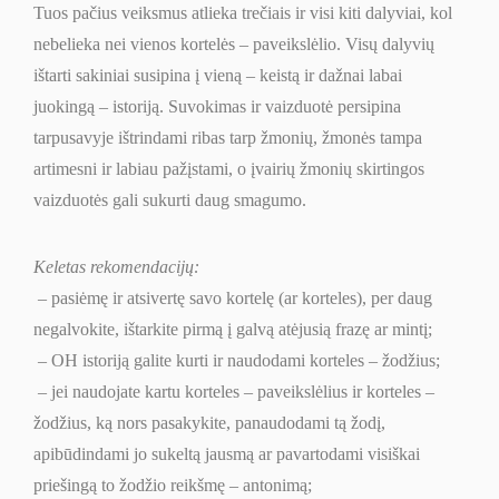
Tuos pačius veiksmus atlieka trečiais ir visi kiti dalyviai, kol
nebelieka nei vienos kortelės – paveikslėlio. Visų dalyvių
ištarti sakiniai susipina į vieną – keistą ir dažnai labai
juokingą – istoriją. Suvokimas ir vaizduotė persipina
tarpusavyje ištrindami ribas tarp žmonių, žmonės tampa
artimesni ir labiau pažįstami, o įvairių žmonių skirtingos
vaizduotės gali sukurti daug smagumo.
Keletas rekomendacijų:
– pasiėmę ir atsivertę savo kortelę (ar korteles), per daug
negalvokite, ištarkite pirmą į galvą atėjusią frazę ar mintį;
– OH istoriją galite kurti ir naudodami korteles – žodžius;
– jei naudojate kartu korteles – paveikslėlius ir korteles –
žodžius, ką nors pasakykite, panaudodami tą žodį,
apibūdindami jo sukeltą jausmą ar pavartodami visiškai
priešingą to žodžio reikšmę – antonimą;