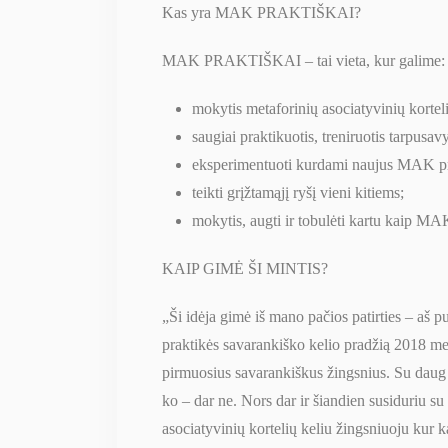
Kas yra MAK PRAKTIŠKAI?
MAK PRAKTIŠKAI – tai vieta, kur galime:
mokytis metaforinių asociatyvinių kort
saugiai praktikuotis, treniruotis tarpusavy
eksperimentuoti kurdami naujus MAK prat
teikti grįžtamąjį ryšį vieni kitiems;
mokytis, augti ir tobulėti kartu kaip MAK
KAIP GIMĖ ŠI MINTIS?
„Ši idėja gimė iš mano pačios patirties – aš 
praktikės savarankiško kelio pradžią 2018 me
pirmuosius savarankiškus žingsnius. Su daug 
ko – dar ne. Nors dar ir šiandien susiduriu s
asociatyvinių kortelių keliu žingsniuoju kur ka