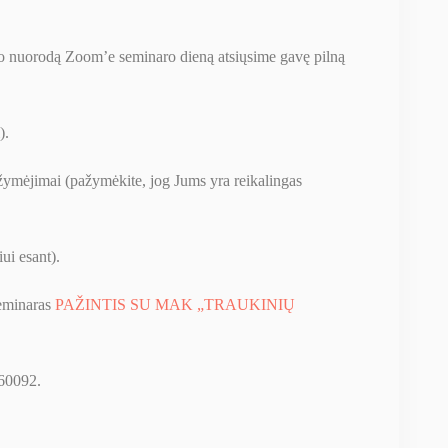
gimo nuorodą Zoom’e seminaro dieną atsiųsime gavę pilną
).
žymėjimai (pažymėkite, jog Jums yra reikalingas
iui esant).
seminaras
PAŽINTIS SU MAK „TRAUKINIŲ
60092.