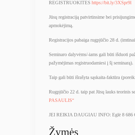
REGISTRUOKITES
https://bit.ly/3XSpr9l
Jūsų registraciją patvirtinsime bei prisijun
apmokėjimą.
Registracijos pabaiga rugpjūčio 28 d. (imtinai
Seminaro dalyvėms/-iams gali būti išduoti pa
pažymėjimas registruodamiesi į šį seminarą).
Taip gali būti išrašyta sąskaita-faktūra (poreik
Rugpjūčio 22 d. taip pat Jūsų lauks teorinis 
PASAULIS“
JEI REIKIA DAUGIAU INFO: Eglė 8 686 
Žymės