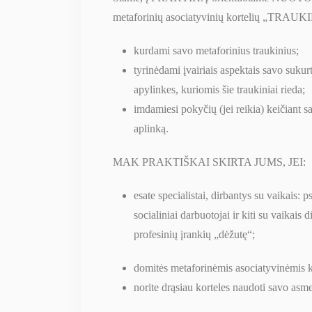
metaforinių asociatyvinių kortelių „TRAU
kurdami savo metaforinius traukinius;
tyrinėdami įvairiais aspektais savo sukur
apylinkes, kuriomis šie traukiniai rieda;
imdamiesi pokyčių (jei reikia) keičiant s
aplinką.
MAK PRAKTIŠKAI SKIRTA JUMS, JEI:
esate specialistai, dirbantys su vaikais: 
socialiniai darbuotojai ir kiti su vaikais d
profesinių įrankių „dėžutę“;
domitės metaforinėmis asociatyvinėmis k
norite drąsiau korteles naudoti savo asm