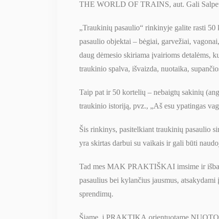
THE WORLD OF TRAINS, aut. Gali Salpete
„Traukinių pasaulio“ rinkinyje galite rasti 50 
pasaulio objektai – bėgiai, garvežiai, vagonai,
daug dėmesio skiriama įvairioms detalėms, kur
traukinio spalva, išvaizda, nuotaika, supančios
Taip pat ir 50 kortelių – nebaigtų sakinių (angl
traukinio istoriją, pvz., „Aš esu ypatingas v
Šis rinkinys, pasitelkiant traukinių pasaulio s
yra skirtas darbui su vaikais ir gali būti naud
Tad mes MAK PRAKTIŠKAI imsime ir išbandys
pasaulius bei kylančius jausmus, atsakydami į
sprendimų.
Šiame, į PRAKTIKĄ orientuotame NUOTOLIN