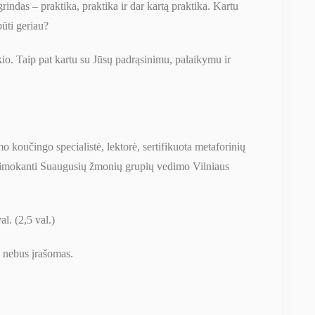
rindas – praktika, praktika ir dar kartą praktika. Kartu
būti geriau?
io. Taip pat kartu su Jūsų padrąsinimu, palaikymu ir
čingo specialistė, lektorė, sertifikuota metaforinių
besimokanti Suaugusių žmonių grupių vedimo Vilniaus
. (2,5 val.)
 nebus įrašomas.