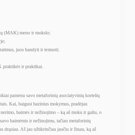
elių (MAK) meno ir mokslo;
je;
imus, juos bandyti ir testuoti;
 praktikės ir praktikai.
puikiai pamenu savo metaforinių asociatyvinių kortelių
tais. Kai, baigusi bazinius mokymus, pradėjau
nerimo, baimės ir nežinojimo – ką aš moku ir galiu, o
u savo baimėmis ir nežinojimu, tačiau metaforinių
s drąsiau. Aš jau užtikrinčiau jaučiu ir žinau, ką aš