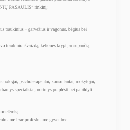
KINIŲ PASAULIS“ rinkinį:
tus traukinius – garvežius ir vagonus, bėgius bei
avo traukinio išvaizdą, kelionės kryptį ar supančią
psichologai, psichoterapeutai, konsultantai, mokytojai,
irbantys specialistai, norintys praplėsti bei papildyti
ortelėmis;
eniniame ir/ar profesiniame gyvenime.