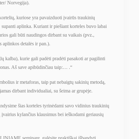
r/ Norvegija).
kortelių, kuriose yra pavaizduoti įvairūs traukinių
 supanti aplinka. Kuriant ir piešiant korteles buvo labai
ios gali būti naudingos dirbant su vaikais (pvz.,
 aplinkos detalės ir pan.).
ų kalba), kurie gali padėti pradėti pasakoti ar pagilinti
agonas. Aš save apibūdinčiau taip:… .“
imbolius ir metaforas, taip pat nebaigtų sakinių metodą,
ojamas dirbant individualiai, su šeima ar grupėje.
ime šias korteles tyrinėdami savo vidinius traukinių
 įvairius kylančius klausimus bei ieškodami geriausių
IAME seminare, galėsite praktiškai išbandyti