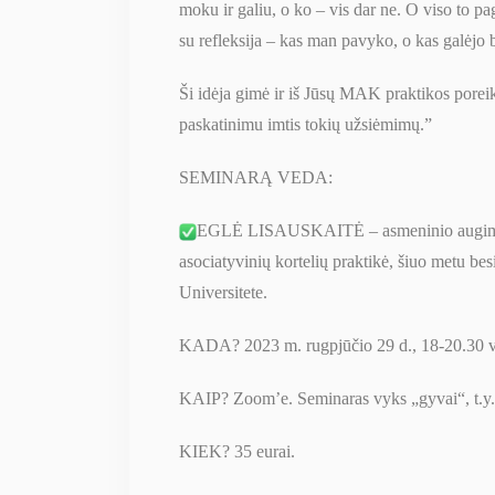
moku ir galiu, o ko – vis dar ne. O viso to pag
su refleksija – kas man pavyko, o kas galėjo 
Ši idėja gimė ir iš Jūsų MAK praktikos poreik
paskatinimu imtis tokių užsiėmimų.”
SEMINARĄ VEDA:
EGLĖ LISAUSKAITĖ – asmeninio augimo kou
asociatyvinių kortelių praktikė, šiuo metu 
Universitete.
KADA? 2023 m. rugpjūčio 29 d., 18-20.30 val
KAIP? Zoom’e. Seminaras vyks „gyvai“, t.y.
KIEK? 35 eurai.