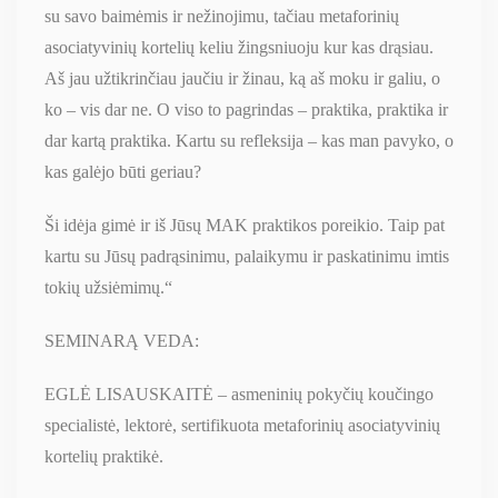
su savo baimėmis ir nežinojimu, tačiau metaforinių
asociatyvinių kortelių keliu žingsniuoju kur kas drąsiau.
Aš jau užtikrinčiau jaučiu ir žinau, ką aš moku ir galiu, o
ko – vis dar ne. O viso to pagrindas – praktika, praktika ir
dar kartą praktika. Kartu su refleksija – kas man pavyko, o
kas galėjo būti geriau?
Ši idėja gimė ir iš Jūsų MAK praktikos poreikio. Taip pat
kartu su Jūsų padrąsinimu, palaikymu ir paskatinimu imtis
tokių užsiėmimų.“
SEMINARĄ VEDA:
EGLĖ LISAUSKAITĖ – asmeninių pokyčių koučingo
specialistė, lektorė, sertifikuota metaforinių asociatyvinių
kortelių praktikė.