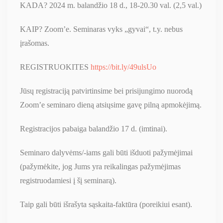
KADA? 2024 m. balandžio 18 d., 18-20.30 val. (2,5 val.)
KAIP? Zoom’e. Seminaras vyks „gyvai“, t.y. nebus
įrašomas.
REGISTRUOKITES
h
ttps://bit.ly/49ulsUo
Jūsų registraciją patvirtinsime bei prisijungimo nuorodą
Zoom’e seminaro dieną atsiųsime gavę pilną apmokėjimą.
Registracijos pabaiga balandžio 17 d. (imtinai).
Seminaro dalyvėms/-iams gali būti išduoti pažymėjimai
(pažymėkite, jog Jums yra reikalingas pažymėjimas
registruodamiesi į šį seminarą).
Taip gali būti išrašyta sąskaita-faktūra (poreikiui esant).