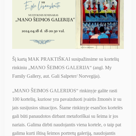
Šį kartą MAK PRAKTIŠKAI susipažinsime su kortelių
rinkiniu „MANO ŠEIMOS GALERIJA“ (angl. My
Family Gallery, aut. Gali Salpeter/ Norvegija).
„MANO ŠEIMOS GALERIJOS“ rinkinyje galite rasti
100 kortelių, kuriose yra pavaizduoti įvairūs žmonės ir su
jais susijusios situacijos. Šiame rinkinyje esančios kortelės
gali būti panaudotos dirbant metaforiškai su šeima ir jos
nariais. Galima dirbti naudojantis viena kortele, o taip pat
galima kurti ištisą šeimos portretų galeriją, naudojantis