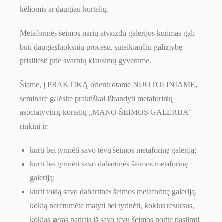
keliomis ar daugiau kortelių.
Metaforinės šeimos narių atvaizdų galerijos kūrimas gali
būti daugiasluoksniu procesu, suteikiančiu galimybę
prisiliesti prie svarbių klausimų gyvenime.
Šiame, į PRAKTIKĄ orientuotame NUOTOLINIAME,
seminare galėsite praktiškai išbandyti metaforinių
asociatyvinių kortelių „MANO ŠEIMOS GALERIJA“
rinkinį ir:
kurti bei tyrinėti savo tėvų šeimos metaforinę galeriją;
kurti bei tyrinėti savo dabartinės šeimos metaforinę
galeriją;
kurti tokią savo dabartinės šeimos metaforinę galeriją,
kokią norėtumėte matyti bei tyrinėti, kokius resursus,
kokias geras patirtis iš savo tėvų šeimos norite pasiimti