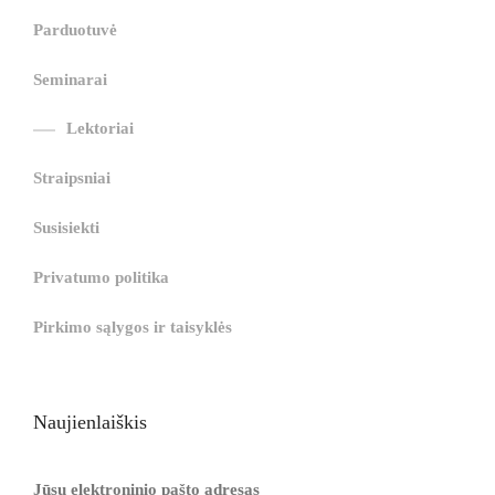
i
r
ş
r
ş
r
|
Parduotuvė
r
i
|
i
|
i
i
ş
ş
ş
Seminarai
ş
|
|
|
Lektoriai
|
Straipsniai
Susisiekti
Privatumo politika
Pirkimo sąlygos ir taisyklės
Naujienlaiškis