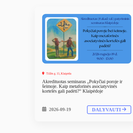
Tilžės g. 15, Klaipėda
Akredituotas seminaras „Pokyčiai poroje ir
šeimoje. Kaip metaforinės asociatyvinės
kortelės gali padėti?“ Klaipėdoje
2026-09-19
DALYVAUTI