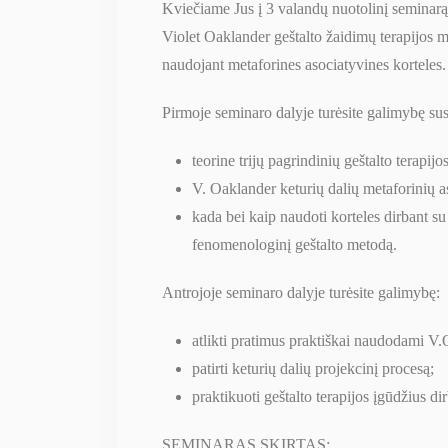
Kviečiame Jus į 3 valandų nuotolinį seminarą,
Violet Oaklander geštalto žaidimų terapijos m
naudojant metaforines asociatyvines korteles.
Pirmoje seminaro dalyje turėsite galimybę sus
teorine trijų pagrindinių geštalto terapij
V. Oaklander keturių dalių metaforinių a
kada bei kaip naudoti korteles dirbant su 
fenomenologinį geštalto metodą.
Antrojoje seminaro dalyje turėsite galimybę:
atlikti pratimus praktiškai naudodami V.
patirti keturių dalių projekcinį procesą;
praktikuoti geštalto terapijos įgūdžius d
SEMINARAS SKIRTAS: