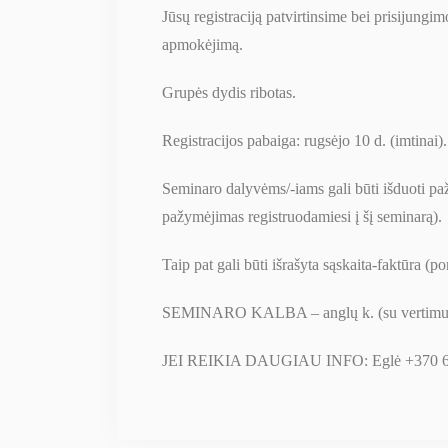
Jūsų registraciją patvirtinsime bei prisijun
apmokėjimą.
Grupės dydis ribotas.
Registracijos pabaiga: rugsėjo 10 d. (imtinai).
Seminaro dalyvėms/-iams gali būti išduoti pa
pažymėjimas registruodamiesi į šį seminarą).
Taip pat gali būti išrašyta sąskaita-faktūra (po
SEMINARO KALBA – anglų k. (su vertimu į 
JEI REIKIA DAUGIAU INFO: Eglė +370 6