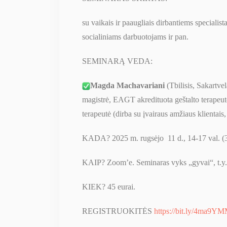
su vaikais ir paaugliais dirbantiems special
socialiniams darbuotojams ir pan.
SEMINARĄ VEDA:
Magda Machavariani
(Tbilisis, Sakartvel
magistrė, EAGT akredituota geštalto terapeu
terapeutė (dirba su įvairaus amžiaus klientais
KADA? 2025 m. rugsėjo 11 d., 14-17 val. (3
KAIP? Zoom’e. Seminaras vyks „gyvai“, t.y.
KIEK? 45 eurai.
REGISTRUOKITĖS
https://bit.ly/4ma9Y