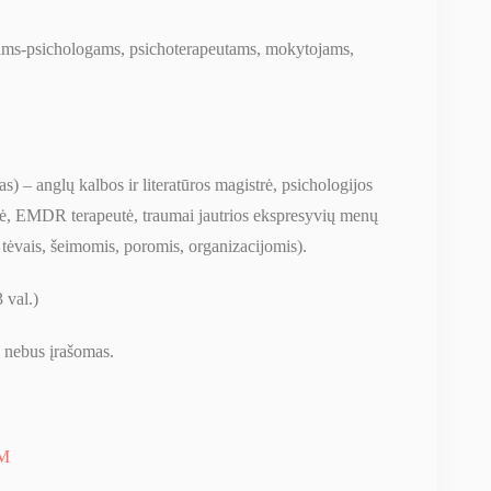
istams-psichologams, psichoterapeutams, mokytojams,
as) – anglų kalbos ir literatūros magistrė, psichologijos
tė, EMDR terapeutė, traumai jautrios ekspresyvių menų
, tėvais, šeimomis, poromis, organizacijomis).
 val.)
 nebus įrašomas.
MM