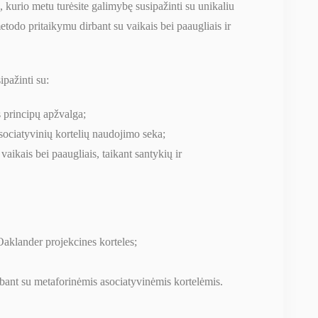
 kurio metu turėsite galimybę susipažinti su unikaliu
etodo pritaikymu dirbant su vaikais bei paaugliais ir
ipažinti su:
os principų apžvalga;
sociatyvinių kortelių naudojimo seka;
vaikais bei paaugliais, taikant santykių ir
Oaklander projekcines korteles;
irbant su metaforinėmis asociatyvinėmis kortelėmis.