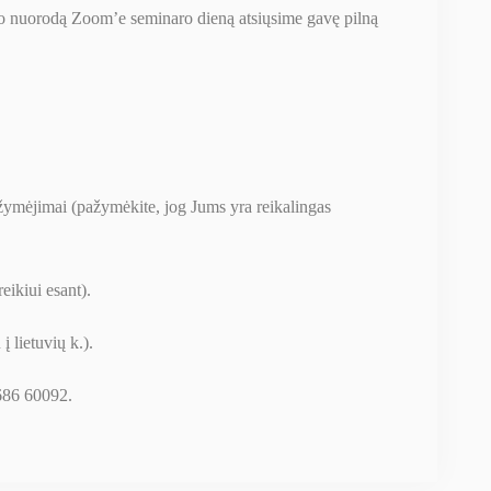
gimo nuorodą Zoom’e seminaro dieną atsiųsime gavę pilną
žymėjimai (pažymėkite, jog Jums yra reikalingas
reikiui esant).
lietuvių k.).
86 60092.