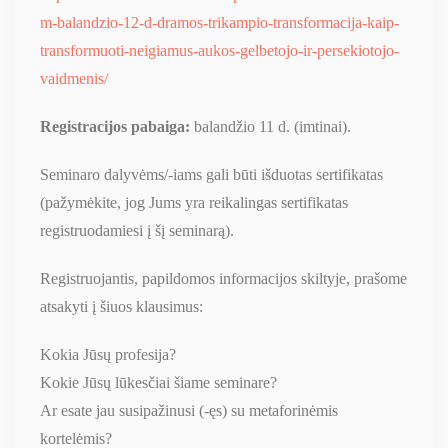
m-balandzio-12-d-dramos-trikampio-transformacija-kaip-
transformuoti-neigiamus-aukos-gelbetojo-ir-persekiotojo-
vaidmenis/
Registracijos pabaiga:
balandžio 11 d. (imtinai).
Seminaro dalyvėms/-iams gali būti išduotas sertifikatas
(pažymėkite, jog Jums yra reikalingas sertifikatas
registruodamiesi į šį seminarą).
Registruojantis, papildomos informacijos skiltyje, prašome
atsakyti į šiuos klausimus:
Kokia Jūsų profesija?
Kokie Jūsų lūkesčiai šiame seminare?
Ar esate jau susipažinusi (-ęs) su metaforinėmis
kortelėmis?