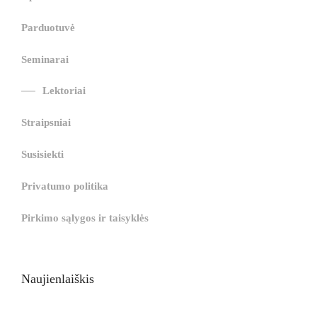
g
i
i
i
i
i
g
i
r
ş
r
ş
r
|
Parduotuvė
r
i
|
i
|
i
i
ş
ş
ş
Seminarai
ş
|
|
|
Lektoriai
|
Straipsniai
Susisiekti
Privatumo politika
Pirkimo sąlygos ir taisyklės
Naujienlaiškis