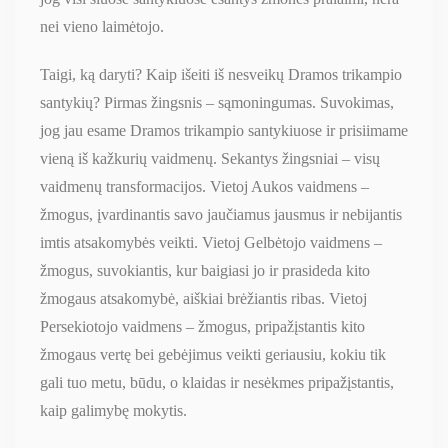
nei vieno laimėtojo.
Taigi, ką daryti? Kaip išeiti iš nesveikų Dramos trikampio
santykių? Pirmas žingsnis – sąmoningumas. Suvokimas,
jog jau esame Dramos trikampio santykiuose ir prisiimame
vieną iš kažkurių vaidmenų. Sekantys žingsniai – visų
vaidmenų transformacijos. Vietoj Aukos vaidmens –
žmogus, įvardinantis savo jaučiamus jausmus ir nebijantis
imtis atsakomybės veikti. Vietoj Gelbėtojo vaidmens –
žmogus, suvokiantis, kur baigiasi jo ir prasideda kito
žmogaus atsakomybė, aiškiai brėžiantis ribas. Vietoj
Persekiotojo vaidmens – žmogus, pripažįstantis kito
žmogaus vertę bei gebėjimus veikti geriausiu, kokiu tik
gali tuo metu, būdu, o klaidas ir nesėkmes pripažįstantis,
kaip galimybę mokytis.