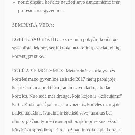
norite drąsiau korteles naudoti savo asmeniniame ir/ar
profesiniame gyvenime.
SEMINARĄ VEDA:
EGLĖ LISAUSKAITĖ – asmeninių pokyčių koučingo
specialistė, lektorė, sertifikuota metaforinių asociatyvinių
kortelių praktikė.
EGLĖ APIE MOKYMUS: Metaforinės asociatyvinės
kortelės mano gyvenime atsirado 2017 metų pabaigoje,
kai, ieškodama praktiško įrankio savo darbe, atradau
korteles. Nuo tada mes drauge, koja kojon ir „keliaujame”
kartu. Kadangi aš pati mąstau vaizdais, kortelės man gali
padėti atpažinti, įvardinti ir išreikšti savo jausmus bei
mintis, plačiau tyrinėti esamą situaciją ir prireikus ieškoti
kūrybiškų sprendimų. Tuo, ką žinau ir moku apie korteles,