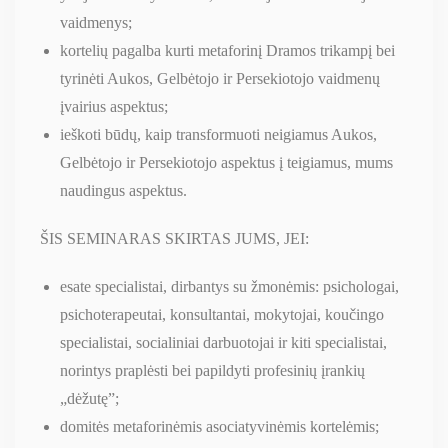
vaidmenys;
kortelių pagalba kurti metaforinį Dramos trikampį bei
tyrinėti Aukos, Gelbėtojo ir Persekiotojo vaidmenų
įvairius aspektus;
ieškoti būdų, kaip transformuoti neigiamus Aukos,
Gelbėtojo ir Persekiotojo aspektus į teigiamus, mums
naudingus aspektus.
ŠIS SEMINARAS SKIRTAS JUMS, JEI:
esate specialistai, dirbantys su žmonėmis: psichologai,
psichoterapeutai, konsultantai, mokytojai, koučingo
specialistai, socialiniai darbuotojai ir kiti specialistai,
norintys praplėsti bei papildyti profesinių įrankių
„dėžutę”;
domitės metaforinėmis asociatyvinėmis kortelėmis;