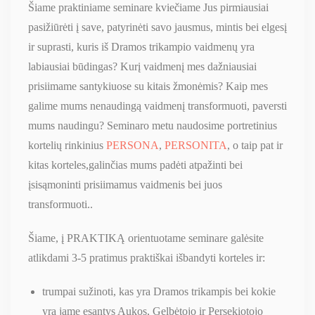
Šiame praktiniame seminare kviečiame Jus pirmiausiai
pasižiūrėti į save, patyrinėti savo jausmus, mintis bei elgesį
ir suprasti, kuris iš Dramos trikampio vaidmenų yra
labiausiai būdingas? Kurį vaidmenį mes dažniausiai
prisiimame santykiuose su kitais žmonėmis? Kaip mes
galime mums nenaudingą vaidmenį transformuoti, paversti
mums naudingu? Seminaro metu naudosime portretinius
kortelių rinkinius
PERSONA
,
PERSONITA
, o taip pat ir
kitas korteles,galinčias mums padėti atpažinti bei
įsisąmoninti prisiimamus vaidmenis bei juos
transformuoti..
Šiame, į PRAKTIKĄ orientuotame seminare galėsite
atlikdami 3-5 pratimus praktiškai išbandyti korteles ir:
trumpai sužinoti, kas yra Dramos trikampis bei kokie
yra jame esantys Aukos, Gelbėtojo ir Persekiotojo