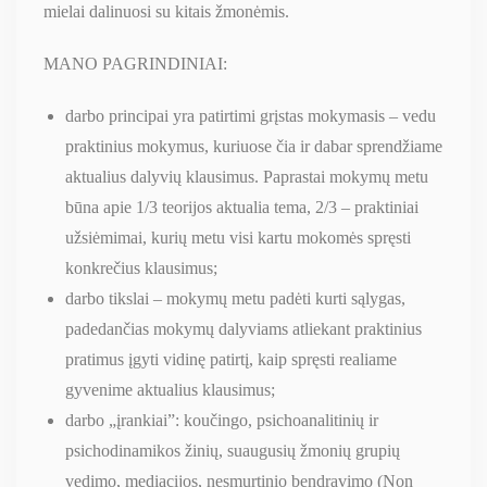
mielai dalinuosi su kitais žmonėmis.
MANO PAGRINDINIAI:
darbo principai yra patirtimi grįstas mokymasis – vedu
praktinius mokymus, kuriuose čia ir dabar sprendžiame
aktualius dalyvių klausimus. Paprastai mokymų metu
būna apie 1/3 teorijos aktualia tema, 2/3 – praktiniai
užsiėmimai, kurių metu visi kartu mokomės spręsti
konkrečius klausimus;
darbo tikslai – mokymų metu padėti kurti sąlygas,
padedančias mokymų dalyviams atliekant praktinius
pratimus įgyti vidinę patirtį, kaip spręsti realiame
gyvenime aktualius klausimus;
darbo „įrankiai”: koučingo, psichoanalitinių ir
psichodinamikos žinių, suaugusių žmonių grupių
vedimo, mediacijos, nesmurtinio bendravimo (Non