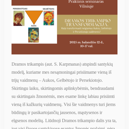
Dramos trikampis (aut. S. Karpmanas) atspindi santykių
modelį, kuriame mes nesąmoningai prisiimame vieną iš
trijų vaidmenų – Aukos, Gelbėtojo ir Persekiotojo.
Skirtingu laiku, skirtingomis aplinkybėmis, bendraudami
su skirtingais žmonėmis, mes esame linkę labiau prisiimti
vieną iš kažkurių vaidmenų. Visi šie vaidmenys turi jiems
būdingų ir pasikartojančių jausenos, mąstysenos ir
elgsenos modelių. Liūdnoji Dramos trikampio dalis yra ta,
jog visi šiuose santykiuose esantys žmonės pralaimi, nėra