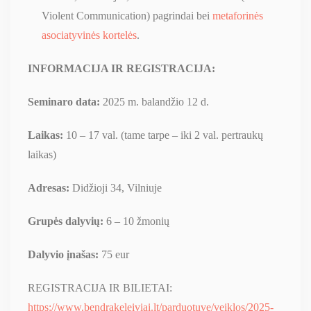
Violent Communication) pagrindai bei
metaforinės
asociatyvinės kortelės
.
INFORMACIJA IR REGISTRACIJA:
Seminaro data:
2025 m. balandžio 12 d.
Laikas:
10 – 17 val. (tame tarpe – iki 2 val. pertraukų
laikas)
Adresas:
Didžioji 34, Vilniuje
Grupės dalyvių:
6 – 10 žmonių
Dalyvio įnašas:
75 eur
REGISTRACIJA IR BILIETAI:
https://www.bendrakeleiviai.lt/parduotuve/veiklos/2025-