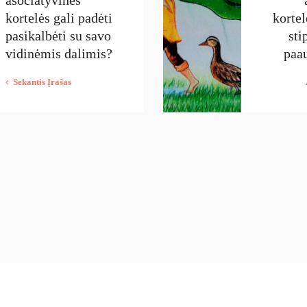
kortelės gali padėti
kortel
pasikalbėti su savo
sti
vidinėmis dalimis?
paau
Sekantis Įrašas