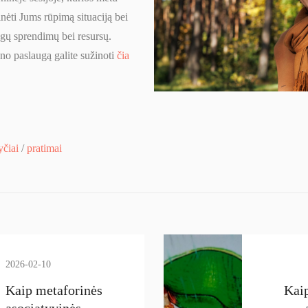
nėti Jums rūpimą situaciją bei
ngų sprendimų bei resursų.
o paslaugą galite sužinoti
čia
čiai
/
pratimai
2026-02-10
Kaip metaforinės
Kai
asociatyvinės