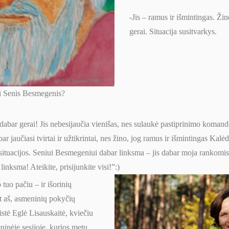
-Jis – ramus ir išmintingas. Žin
gerai. Situacija susitvarkys.
si Senis Besmegenis?
abar gerai! Jis nebesijaučia vienišas, nes sulaukė pastiprinimo koman
 jaučiasi tvirtai ir užtikrintai, nes žino, jog ramus ir išmintingas Kal
os situacijos. Seniui Besmegeniui dabar linksma – jis dabar moja rankomis
a linksma! Ateikite, prisijunkite visi!”:)
 tuo pačiu – ir išorinių
 aš, asmeninių pokyčių
stė Eglė Lisauskaitė, kviečiu
eninėje sesijoje, kurios metu