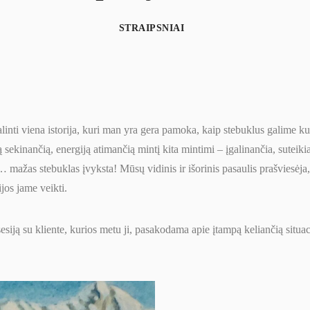
STRAIPSNIAI
linti viena istorija, kuri man yra gera pamoka, kaip stebuklus galime kur
 sekinančią, energiją atimančią mintį kita mintimi – įgalinančia, suteiki
 … mažas stebuklas įvyksta! Mūsų vidinis ir išorinis pasaulis prašviesėj
ijos jame veikti.
siją su kliente, kurios metu ji, pasakodama apie įtampą keliančią situaci