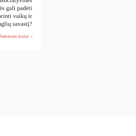
ės gali padėti
printi vaikų ir
glių savastį?
Ankstesnis Įrašas