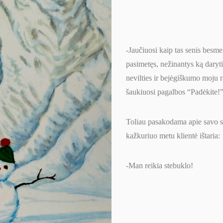
-Jaučiuosi kaip tas senis besme
pasimetęs, nežinantys ką daryt
nevilties ir bejėgiškumo moju 
šaukiuosi pagalbos “Padėkite!”
Toliau pasakodama apie savo si
kažkuriuo metu klientė ištaria:
-Man reikia stebuklo!