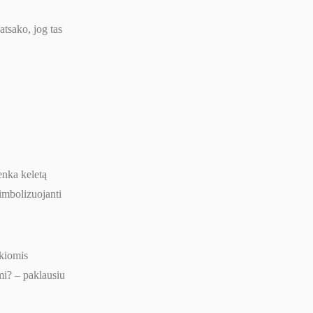
atsako, jog tas
enka keletą
simbolizuojanti
kiomis
mi? – paklausiu