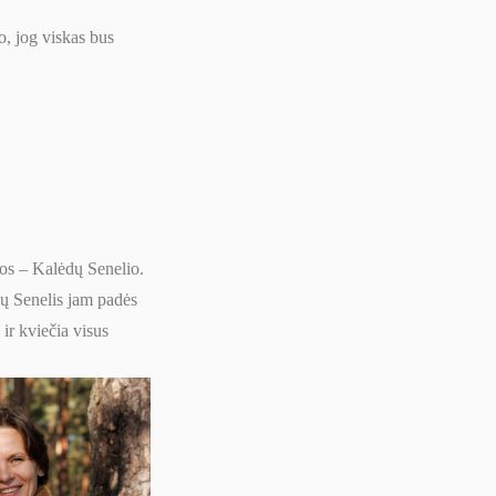
o, jog viskas bus
dos – Kalėdų Senelio.
ėdų Senelis jam padės
 ir kviečia visus