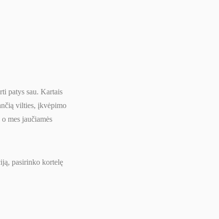
ti patys sau. Kartais
ančią vilties, įkvėpimo
a, o mes jaučiamės
ją, pasirinko kortelę