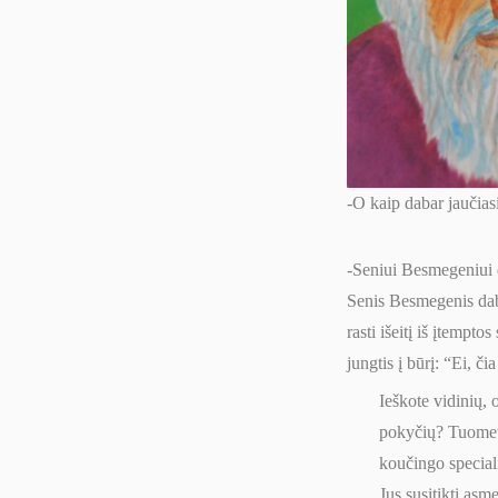
-O kaip dabar jaučia
-Seniui Besmegeniui d
Senis Besmegenis dabar
rasti išeitį iš įtempt
jungtis į būrį: “Ei, či
Ieškote vidinių, o
pokyčių? Tuomet
koučingo speciali
Jus susitikti asm