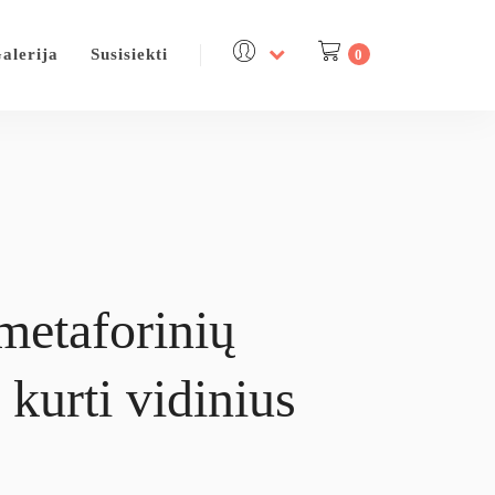
alerija
Susisiekti
0
metaforinių
 kurti vidinius