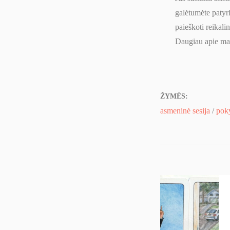
galėtumėte patyri
paieškoti reikali
Daugiau apie man
ŽYMĖS:
asmeninė sesija
/
poky