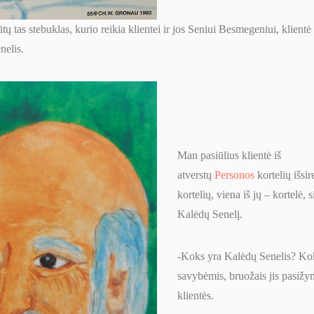
 tas stebuklas, kurio reikia klientei ir jos Seniui Besmegeniui, klientė 
nelis.
Man pasiūlius klientė iš
atverstų
Personos
kortelių išsir
kortelių, viena iš jų – kortelė, 
Kalėdų Senelį.
-Koks yra Kalėdų Senelis? Ko
savybėmis, bruožais jis pasižy
klientės.