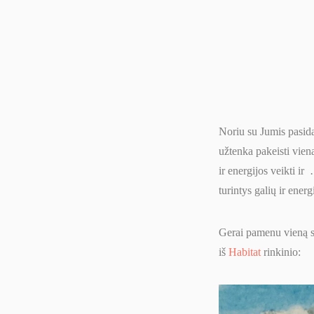
Noriu su Jumis pasida
užtenka pakeisti vieną
ir energijos veikti ir
turintys galių ir energ
Gerai pamenu vieną se
iš
Habitat
rinkinio: