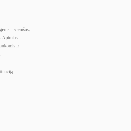
genis – vienišas,
i. Apimtas
rankomis ir
.
tuaciją