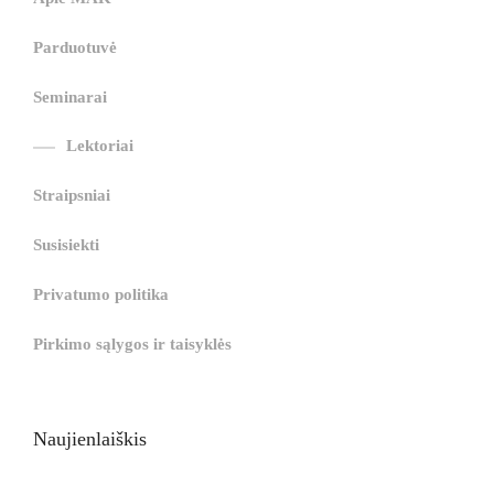
g
i
i
i
i
i
g
i
r
ş
r
ş
r
|
Parduotuvė
r
i
|
i
|
i
i
ş
ş
ş
Seminarai
ş
|
|
|
Lektoriai
|
Straipsniai
Susisiekti
Privatumo politika
Pirkimo sąlygos ir taisyklės
Naujienlaiškis