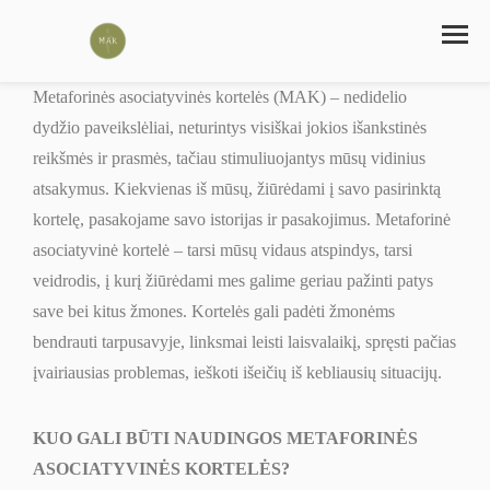
Metaforinės asociatyvinės kortelės (MAK) – nedidelio
dydžio paveikslėliai, neturintys visiškai jokios išankstinės
reikšmės ir prasmės, tačiau stimuliuojantys mūsų vidinius
atsakymus. Kiekvienas iš mūsų, žiūrėdami į savo pasirinktą
kortelę, pasakojame savo istorijas ir pasakojimus. Metaforinė
asociatyvinė kortelė – tarsi mūsų vidaus atspindys, tarsi
veidrodis, į kurį žiūrėdami mes galime geriau pažinti patys
save bei kitus žmones. Kortelės gali padėti žmonėms
bendrauti tarpusavyje, linksmai leisti laisvalaikį, spręsti pačias
įvairiausias problemas, ieškoti išeičių iš kebliausių situacijų.
KUO GALI BŪTI NAUDINGOS METAFORINĖS
ASOCIATYVINĖS KORTELĖS?