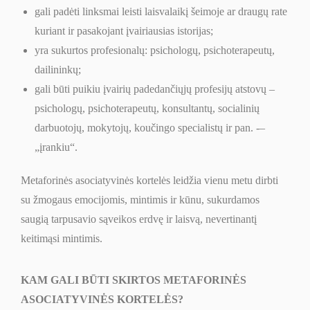
gali padėti linksmai leisti laisvalaikį šeimoje ar draugų rate
kuriant ir pasakojant įvairiausias istorijas;
yra sukurtos profesionalų: psichologų, psichoterapeutų,
dailininkų;
gali būti puikiu įvairių padedančiųjų profesijų atstovų –
psichologų, psichoterapeutų, konsultantų, socialinių
darbuotojų, mokytojų, koučingo specialistų ir pan. -–
„įrankiu“.
Metaforinės asociatyvinės kortelės leidžia vienu metu dirbti
su žmogaus emocijomis, mintimis ir kūnu, sukurdamos
saugią tarpusavio sąveikos erdvę ir laisvą, nevertinantį
keitimąsi mintimis.
KAM GALI BŪTI SKIRTOS METAFORINĖS
ASOCIATYVINĖS KORTELĖS?