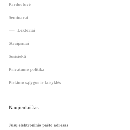
i
r
ş
r
ş
r
|
Parduotuvė
r
i
|
i
|
i
i
ş
ş
ş
Seminarai
ş
|
|
|
Lektoriai
|
Straipsniai
Susisiekti
Privatumo politika
Pirkimo sąlygos ir taisyklės
Naujienlaiškis