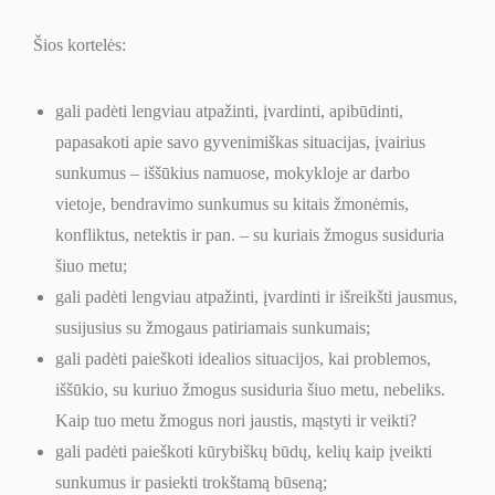
Šios kortelės:
gali padėti lengviau atpažinti, įvardinti, apibūdinti,
papasakoti apie savo gyvenimiškas situacijas, įvairius
sunkumus – iššūkius namuose, mokykloje ar darbo
vietoje, bendravimo sunkumus su kitais žmonėmis,
konfliktus, netektis ir pan. – su kuriais žmogus susiduria
šiuo metu;
gali padėti lengviau atpažinti, įvardinti ir išreikšti jausmus,
susijusius su žmogaus patiriamais sunkumais;
gali padėti paieškoti idealios situacijos, kai problemos,
iššūkio, su kuriuo žmogus susiduria šiuo metu, nebeliks.
Kaip tuo metu žmogus nori jaustis, mąstyti ir veikti?
gali padėti paieškoti kūrybiškų būdų, kelių kaip įveikti
sunkumus ir pasiekti trokštamą būseną;