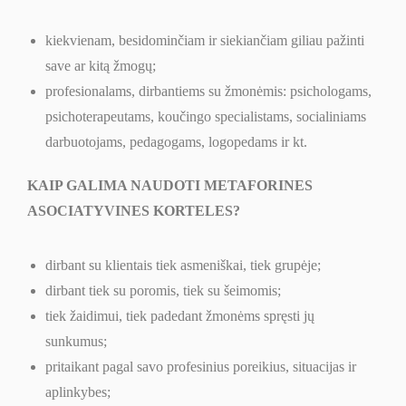
kiekvienam, besidominčiam ir siekiančiam giliau pažinti
save ar kitą žmogų;
profesionalams, dirbantiems su žmonėmis: psichologams,
psichoterapeutams, koučingo specialistams, socialiniams
darbuotojams, pedagogams, logopedams ir kt.
KAIP GALIMA NAUDOTI METAFORINES
ASOCIATYVINES KORTELES?
dirbant su klientais tiek asmeniškai, tiek grupėje;
dirbant tiek su poromis, tiek su šeimomis;
tiek žaidimui, tiek padedant žmonėms spręsti jų
sunkumus;
pritaikant pagal savo profesinius poreikius, situacijas ir
aplinkybes;